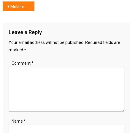
Post
Melalui Akses Produk dan Layanan, OMRON dan Apotek Alpro Perangi Hipertensi
navigation
Leave a Reply
Your email address will not be published.
Required fields are
marked
*
Comment
*
Name
*