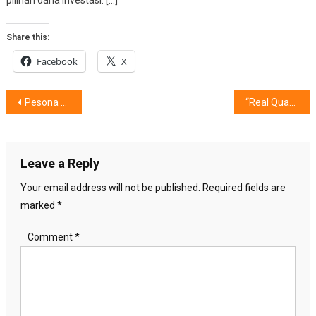
Share this:
Facebook
X
Post
Pesona Ajang IndoBuildTech 2025, 3 Arti dan Fungsi Kamar Mandi Kini.
“Real Quantum Dot”, TV Ramah Lingkungan, Pilihannya…..
navigation
Leave a Reply
Your email address will not be published.
Required fields are
marked
*
Comment
*