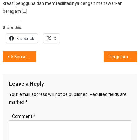
kreasi pengguna dan memfasilitasinya dengan menawarkan
beragam […]
Share this:
Facebook
X
Post
5 Konsep Bertema Resort Mewah, Siap Mengubah Rutinitas Mandi Di Rumah
Pergelaran CAHAYA HATI : Wujudkan Masa Depan “Indah” bagi Anak-anak Tuna Netra Ganda
navigation
Leave a Reply
Your email address will not be published.
Required fields are
marked
*
Comment
*