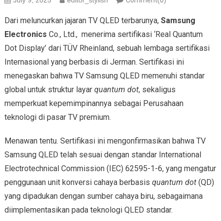
July 9, 2025
editor_stylish
Comment(0)
Dari meluncurkan jajaran TV QLED terbarunya,
Samsung
Electronics
Co., Ltd., menerima sertifikasi ‘Real Quantum
Dot Display’ dari TÜV Rheinland, sebuah lembaga sertifikasi
Internasional yang berbasis di Jerman. Sertifikasi ini
menegaskan bahwa TV Samsung QLED memenuhi standar
global untuk struktur layar
quantum dot
, sekaligus
memperkuat kepemimpinannya sebagai Perusahaan
teknologi di pasar TV premium.
Menawan tentu. Sertifikasi ini mengonfirmasikan bahwa TV
Samsung QLED telah sesuai dengan standar International
Electrotechnical Commission (IEC) 62595-1-6, yang mengatur
penggunaan unit konversi cahaya berbasis
quantum dot
(QD)
yang dipadukan dengan sumber cahaya biru, sebagaimana
diimplementasikan pada teknologi QLED standar.