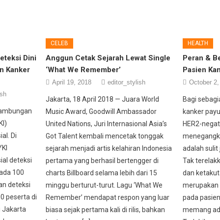
CELEB
HEALTH
eteksi Dini
Anggun Cetak Sejarah Lewat Single
Peran & Be
n Kanker
‘What We Remember’
Pasien Ka
April 19, 2018
editor_stylish
October 2,
ish
Jakarta, 18 April 2018 — Juara World
Bagi sebagi
inambungan
Music Award, Goodwill Ambassador
kanker payu
KI)
United Nations, Juri Internasional Asia’s
HER2-negati
al. Di
Got Talent kembali mencetak tonggak
menegangkan
YKI
sejarah menjadi artis kelahiran Indonesia
adalah sulit
al deteksi
pertama yang berhasil bertengger di
Tak terelakk
pada 100
charts Billboard selama lebih dari 15
dan ketakut
an deteksi
minggu berturut-turut. Lagu ‘What We
merupakan h
0 peserta di
Remember’ mendapat respon yang luar
pada pasien
 Jakarta
biasa sejak pertama kali di rilis, bahkan
memang adal