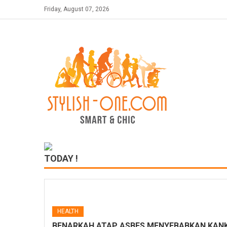
Skip
Friday, August 07, 2026
to
content
TODAY !
HEALTH
BENARKAH ATAP ASBES MENYEBABKAN KANK