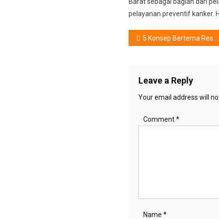
Barat sebagai bagian dari p
pelayanan preventif kanker. H
Post
5 Konsep Bertema Resort Mewah, Siap Mengubah Rutinitas Mandi Di Rumah
navigation
Leave a Reply
Your email address will no
Comment
*
Name
*