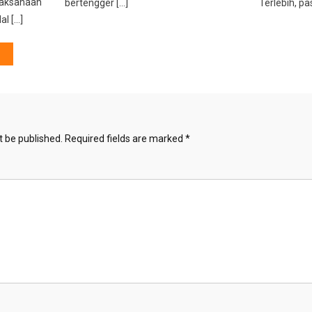
elaksanaan
bertengger […]
Terlebih, pa
al […]
t be published.
Required fields are marked
*