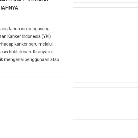
MIAHNYA
 yang tahun ini mengusung
n Kanker Indonesia (YKI)
hadap kanker paru melalui
is bukti ilmiah. Kiranya ini
ublik mengenai penggunaan atap