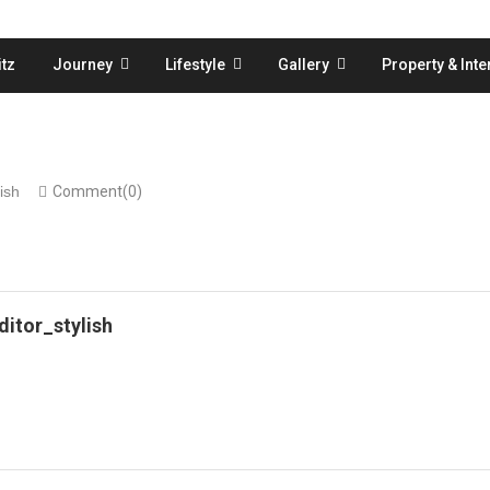
tz
Journey
Lifestyle
Gallery
Property & Inte
ish
Comment(0)
ditor_stylish