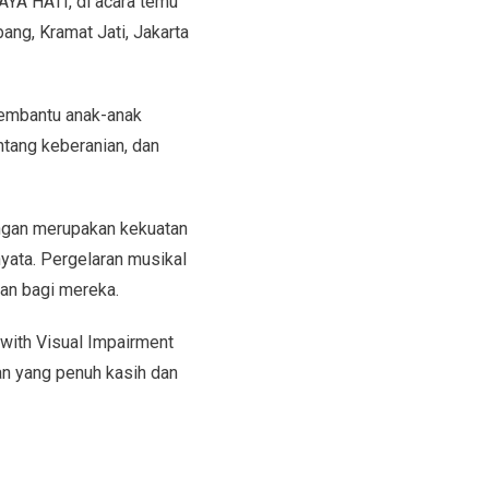
AYA HATI, di acara temu
ang, Kramat Jati, Jakarta
membantu anak-anak
ntang keberanian, dan
ungan merupakan kekuatan
yata. Pergelaran musikal
an bagi mereka.
 with Visual Impairment
n yang penuh kasih dan