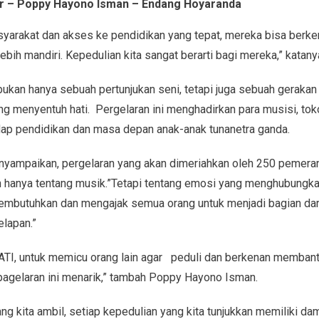
tar – Poppy Hayono Isman – Endang Hoyaranda
syarakat dan akses ke pendidikan yang tepat, mereka bisa berk
ebih mandiri. Kepedulian kita sangat berarti bagi mereka,” katany
kan hanya sebuah pertunjukan seni, tetapi juga sebuah gerakan s
yang menyentuh hati. Pergelaran ini menghadirkan para musisi, to
adap pendidikan dan masa depan anak-anak tunanetra ganda.
yampaikan, pergelaran yang akan dimeriahkan oleh 250 pemer
 hanya tentang musik.”Tetapi tentang emosi yang menghubungkan k
butuhkan dan mengajak semua orang untuk menjadi bagian dari c
lapan.”
ATI, untuk memicu orang lain agar peduli dan berkenan memban
pagelaran ini menarik,” tambah Poppy Hayono Isman.
ang kita ambil, setiap kepedulian yang kita tunjukkan memiliki 