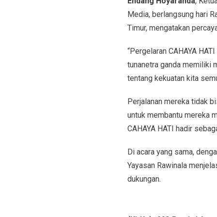
Endang Hoyaranda
, Ketu
Media, berlangsung hari Ra
Timur, mengatakan percaya
“Pergelaran CAHAYA HATI a
tunanetra ganda memiliki 
tentang kekuatan kita semu
Perjalanan mereka tidak b
untuk membantu mereka mel
CAHAYA HATI hadir sebaga
Di acara yang sama, deng
Yayasan Rawinala menjela
dukungan.