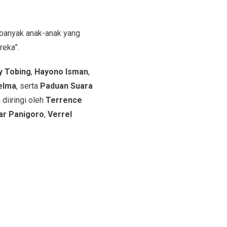
 banyak anak-anak yang
reka”.
y Tobing
,
Hayono Isman
,
elma
, serta
Paduan Suara
 diiringi oleh
Terrence
ar Panigoro
,
Verrel