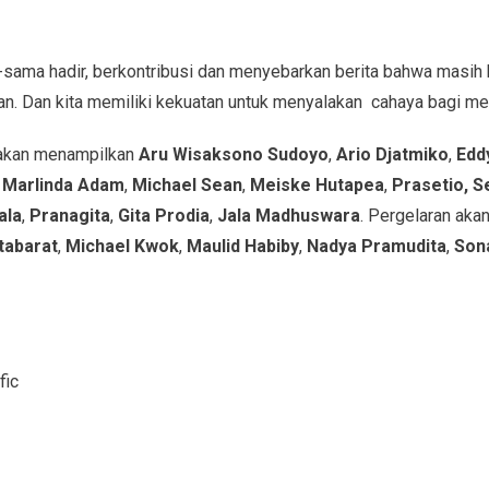
sama hadir, berkontribusi dan menyebarkan berita bahwa masih
an. Dan kita memiliki kekuatan untuk menyalakan cahaya bagi me
akan menampilkan
Aru Wisaksono Sudoyo
,
Ario Djatmiko
,
Edd
,
Marlinda Adam
,
Michael Sean
,
Meiske Hutapea
,
Prasetio, S
ala
,
Pranagita
,
Gita Prodia
,
Jala Madhuswara
. Pergelaran akan
tabarat
,
Michael Kwok
,
Maulid Habiby
,
Nadya Pramudita
,
Son
fic