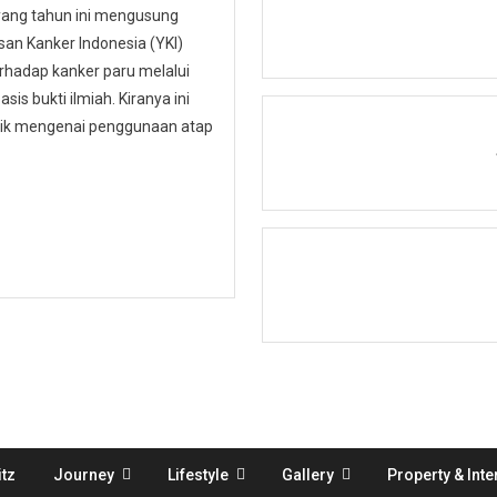
 yang tahun ini mengusung
n Kanker Indonesia (YKI)
hadap kanker paru melalui
is bukti ilmiah. Kiranya ini
ublik mengenai penggunaan atap
tz
Journey
Lifestyle
Gallery
Property & Inte