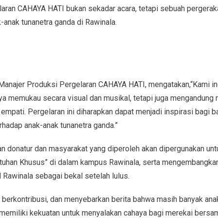
aran CAHAYA HATI bukan sekadar acara, tetapi sebuah pergera
-anak tunanetra ganda di Rawinala.
 Manajer Produksi Pergelaran CAHAYA HATI, mengatakan,“Kami i
nya memukau secara visual dan musikal, tetapi juga mengandun
 empati. Pergelaran ini diharapkan dapat menjadi inspirasi bagi 
hadap anak-anak tunanetra ganda.”
angan donatur dan masyarakat yang diperoleh akan dipergunakan 
tuhan Khusus” di dalam kampus Rawinala, serta mengembangka
Rawinala sebagai bekal setelah lulus.
 berkontribusi, dan menyebarkan berita bahwa masih banyak anak
 memiliki kekuatan untuk menyalakan cahaya bagi merekai bersama