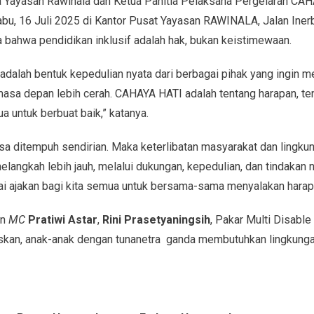
a Yayasan Rawinala dan Ketua Panitia Pelaksana Pergelaran CAH
bu, 16 Juli 2025 di Kantor Pusat Yayasan RAWINALA, Jalan Inerb
 bahwa pendidikan inklusif adalah hak, bukan keistimewaan.
dalah bentuk kepedulian nyata dari berbagai pihak yang ingin 
masa depan lebih cerah. CAHAYA HATI adalah tentang harapan, te
a untuk berbuat baik,” katanya.
isa ditempuh sendirian. Maka keterlibatan masyarakat dan lingk
angkah lebih jauh, melalui dukungan, kepedulian, dan tindakan n
i ajakan bagi kita semua untuk bersama-sama menyalakan harap
an
MC
Pratiwi Astar
,
Rini Prasetyaningsih
, Pakar Multi Disable
skan, anak-anak dengan tunanetra ganda membutuhkan lingkunga