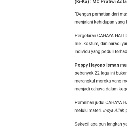
(Ki-Ka) : MC Pratiwi As
“Dengan perhatian dari ma
menjalani kehidupan yang l
Pergelaran CAHAYA HATI bu
lirik, kostum, dan narasi 
individu yang peduli terh
Poppy Hayono Isman
men
sebanyak 22 lagu ini bukan
merangkul mereka yang mem
menjadi cahaya dalam kege
Pemilihan judul CAHAYA H
melulu materi.
Insya Allah
Sekecil apa pun langkah y