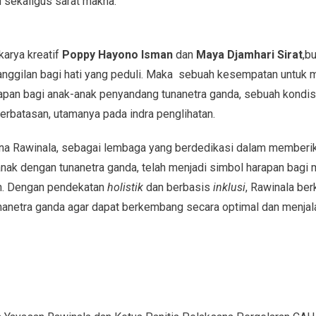
 sekaligus sarat makna.
arya kreatif
Poppy Hayono Isman
dan
Maya Djamhari Sirat
,b
anggilan bagi hati yang peduli. Maka sebuah kesempatan untuk m
apan bagi anak-anak penyandang tunanetra ganda, sebuah kondi
terbatasan, utamanya pada indra penglihatan.
na Rawinala, sebagai lembaga yang berdedikasi dalam memberik
nak dengan tunanetra ganda, telah menjadi simbol harapan bagi
n. Dengan pendekatan
holistik
dan berbasis
inklusi
, Rawinala b
nanetra ganda agar dapat berkembang secara optimal dan menjala