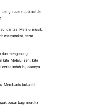
embang secara optimal dan
a.
olidaritas. Melalui musik,
koh masyarakat, serta
an dan mengusung
ita. Melalui seni, kita
erita indah ini, saatnya
tu. Membantu bukanlah
dampak besar bagi mereka