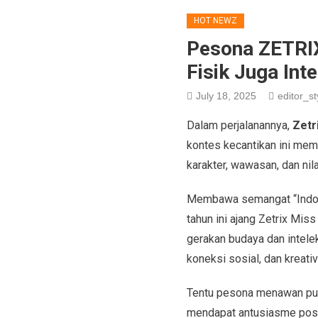
HOT NEWZ
Pesona ZETRI
Fisik Juga Inte
July 18, 2025
editor_st
Dalam perjalanannya,
Zetr
kontes kecantikan ini mem
karakter, wawasan, dan nil
Membawa semangat “Indone
tahun ini ajang Zetrix Mis
gerakan budaya dan intelekt
koneksi sosial, dan kreati
Tentu pesona menawan pun 
mendapat antusiasme positi