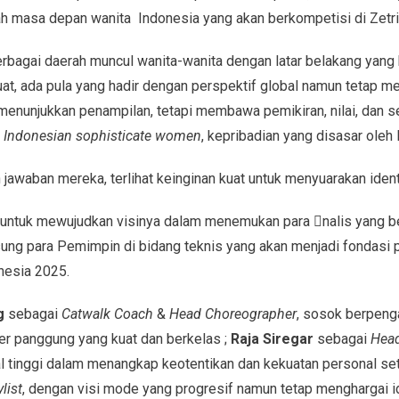
ah masa depan wanita Indonesia yang akan berkompetisi di Zetr
erbagai daerah muncul wanita-wanita dengan latar belakang yang
kuat, ada pula yang hadir dengan perspektif global namun tetap
menunjukkan penampilan, tetapi membawa pemikiran, nilai, dan 
 Indonesian sophisticate women
, kepribadian yang disasar oleh 
n jawaban mereka, terlihat keinginan kuat untuk menyuarakan ident
 untuk mewujudkan visinya dalam menemukan para nalis yang be
sung para Pemimpin di bidang teknis yang akan menjadi fondasi p
nesia 2025.
g
sebagai
Catwalk Coach
&
Head Choreographer
, sosok berpeng
 panggung yang kuat dan berkelas ;
Raja Siregar
sebagai
Head
al tinggi dalam menangkap keotentikan dan kekuatan personal set
list
, dengan visi mode yang progresif namun tetap menghargai id