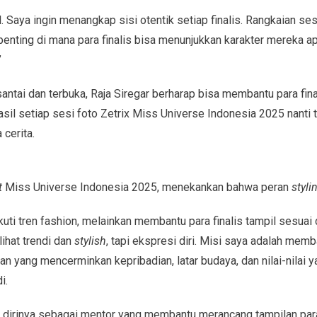
. Saya ingin menangkap sisi otentik setiap finalis. Rangkaian s
penting di mana para finalis bisa menunjukkan karakter mereka a
”
ntai dan terbuka, Raja Siregar berharap bisa membantu para fin
il setiap sesi foto Zetrix Miss Universe Indonesia 2025 nanti te
 cerita.
t
Miss Universe Indonesia 2025, menekankan bahwa peran
styli
ti tren fashion, melainkan membantu para finalis tampil sesuai d
lihat trendi dan
stylish
, tapi ekspresi diri. Misi saya adalah memba
 yang mencerminkan kepribadian, latar budaya, dan nilai-nilai
i.
t dirinya sebagai mentor yang membantu merancang tampilan para