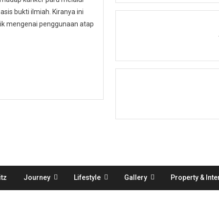
is bukti ilmiah. Kiranya ini
ublik mengenai penggunaan atap
tz
Journey
Lifestyle
Gallery
Property & Inte