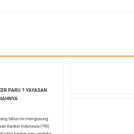
ER PARU ? YAYASAN
MIAHNYA
 yang tahun ini mengusung
n Kanker Indonesia (YKI)
hadap kanker paru melalui