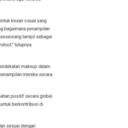
entuk kesan visual yang
ing bagaimana penampilan
 seseorang tampil sebagai
ndout
,” tutupnya.
pendekatan
makeup
dalam
 penampilan mereka secara
han positif secara global.
untuk berkontribusi di
dan sesuai dengan