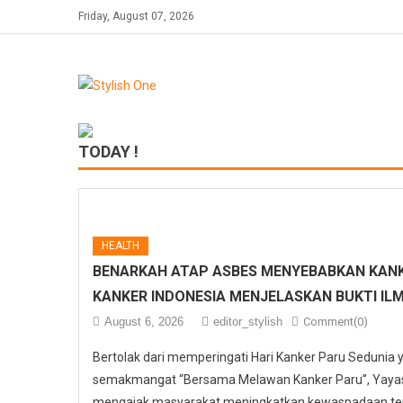
Skip
Friday, August 07, 2026
to
content
TODAY !
HEALTH
BENARKAH ATAP ASBES MENYEBABKAN KANK
KANKER INDONESIA MENJELASKAN BUKTI IL
August 6, 2026
editor_stylish
Comment(0)
Bertolak dari memperingati Hari Kanker Paru Sedunia
semakmangat “Bersama Melawan Kanker Paru”, Yayasa
mengajak masyarakat meningkatkan kewaspadaan ter