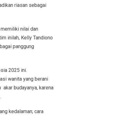
adikan riasan sebagai
memiliki nilai dan
m inilah, Kelly Tandiono
sebagai panggung
ia 2025 ini.
asi wanita yang berani
an akar budayanya, karena
.
tang kedalaman; cara