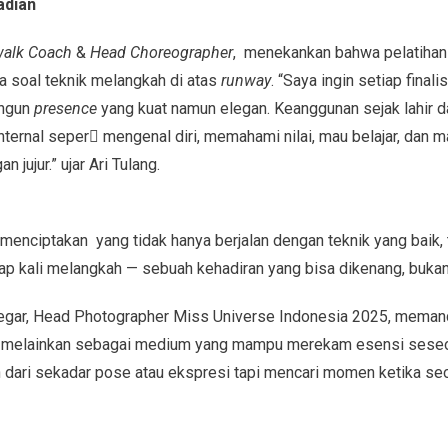
adian
walk Coach
&
Head Choreographer
, menekankan bahwa pelatiha
 soal teknik melangkah di atas
runway
. “Saya ingin setiap fina
angun
presence
yang kuat namun elegan. Keanggunan sejak lahir da
nternal seper mengenal diri, memahami nilai, mau belajar, dan 
jujur.” ujar Ari Tulang.
in menciptakan yang tidak hanya berjalan dengan teknik yang baik,
iap kali melangkah — sebuah kehadiran yang bisa dikenang, bukan 
 Siregar, Head Photographer Miss Universe Indonesia 2025, meman
, melainkan sebagai medium yang mampu merekam esensi seseor
dari sekadar pose atau ekspresi tapi mencari momen ketika seo