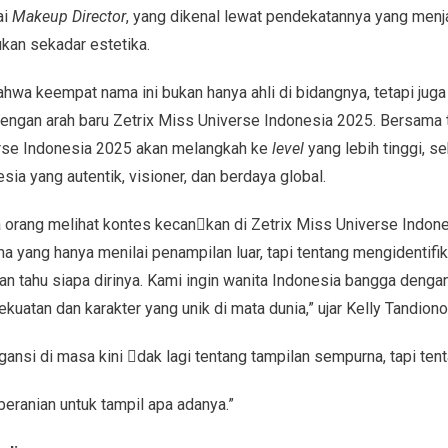
ai
Makeup Director
, yang dikenal lewat pendekatannya yang menj
an sekadar estetika.
hwa keempat nama ini bukan hanya ahli di bidangnya, tetapi juga 
dengan arah baru Zetrix Miss Universe Indonesia 2025. Bersama ti
erse Indonesia 2025 akan melangkah ke
level
yang lebih tinggi, 
sia yang autentik, visioner, dan berdaya global.
 orang melihat kontes kecankan di Zetrix Miss Universe Indones
 yang hanya menilai penampilan luar, tapi tentang mengidentifik
 dan tahu siapa dirinya. Kami ingin wanita Indonesia bangga deng
kekuatan dan karakter yang unik di mata dunia,” ujar Kelly Tandiono
ansi di masa kini dak lagi tentang tampilan sempurna, tapi ten
keberanian untuk tampil apa adanya.”