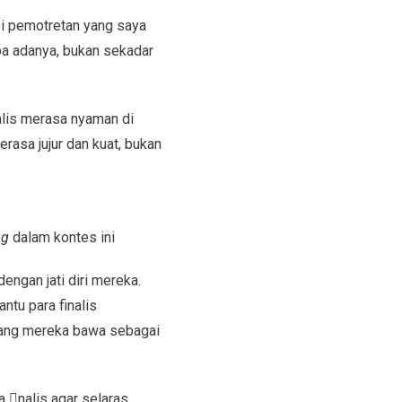
esi pemotretan yang saya
pa adanya, bukan sekadar
alis merasa nyaman di
rasa jujur dan kuat, bukan
ng
dalam kontes ini
engan jati diri mereka.
ntu para finalis
 yang mereka bawa sebagai
 nalis agar selaras