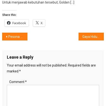
Untuk menjawab kebutuhan tersebut, Golden […]
Share this:
Facebook
X
Post
Pesona ZETRIX MISS UNIVERSE INDONESIA 2025, Kecantikan Fisik Juga Intelektual
Gaya Hidup Sehat Di Tengah Kota,
navigation
Leave a Reply
Your email address will not be published.
Required fields are
marked
*
Comment
*