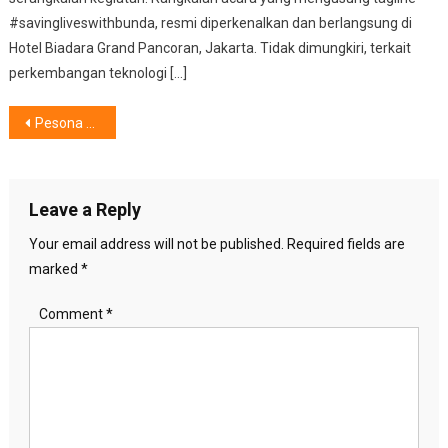
#savingliveswithbunda, resmi diperkenalkan dan berlangsung di
Hotel Biadara Grand Pancoran, Jakarta. Tidak dimungkiri, terkait
perkembangan teknologi […]
Post
Pesona ZETRIX MISS UNIVERSE INDONESIA 2025, Kecantikan Fisik Juga Intelektual
navigation
Leave a Reply
Your email address will not be published.
Required fields are
marked
*
Comment
*