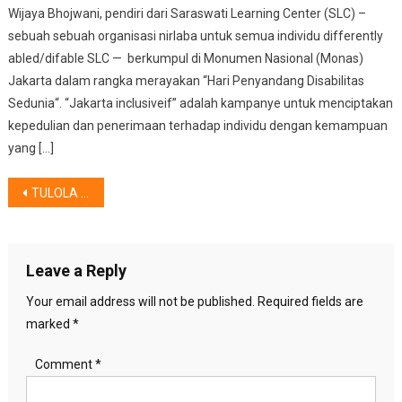
Wijaya Bhojwani, pendiri dari Saraswati Learning Center (SLC) –
sebuah sebuah organisasi nirlaba untuk semua individu differently
abled/difable SLC — berkumpul di Monumen Nasional (Monas)
Jakarta dalam rangka merayakan “Hari Penyandang Disabilitas
Sedunia“. “Jakarta inclusiveif” adalah kampanye untuk menciptakan
kepedulian dan penerimaan terhadap individu dengan kemampuan
yang […]
Post
TULOLA – BCA – PERTAMINA, Hadirkan KAWAN NUSANTARA “IDENTITAS”
navigation
Leave a Reply
Your email address will not be published.
Required fields are
marked
*
Comment
*