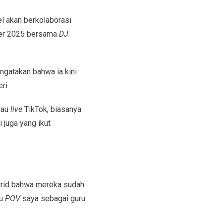
oel akan berkolaborasi
ber 2025 bersama
DJ
ngatakan bahwa ia kini
ri.
lau
live
TikTok, biasanya
 juga yang ikut
urid bahwa mereka sudah
tu
POV
saya sebagai guru