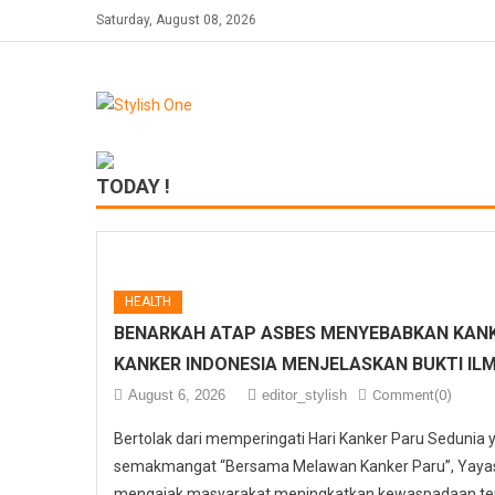
Skip
Saturday, August 08, 2026
to
content
TODAY !
HEALTH
BENARKAH ATAP ASBES MENYEBABKAN KANK
KANKER INDONESIA MENJELASKAN BUKTI IL
August 6, 2026
editor_stylish
Comment(0)
Bertolak dari memperingati Hari Kanker Paru Sedunia
semakmangat “Bersama Melawan Kanker Paru”, Yayasa
mengajak masyarakat meningkatkan kewaspadaan ter