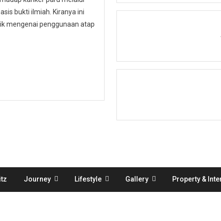
is bukti ilmiah. Kiranya ini
ublik mengenai penggunaan atap
tz
Journey
Lifestyle
Gallery
Property & Inte