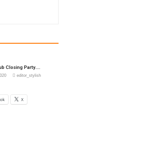
b Closing Party….
2020
editor_stylish
ook
X