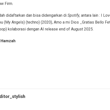
aw Firm.
dah didaftarkan dan bisa didengarkan di
Spotify
, antara lain : I 
ou (My Angels) (techno) (2020), Amo a mi Dios _Gratias Bello Fet
op) kolaborasi dengan AI release end of August 2025.
a Hamzah
ditor_stylish