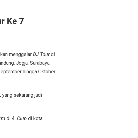
r Ke 7
kan menggelar
DJ Tour
di
andung, Jogja, Surabaya,
a September hingga Oktober
, yang sekarang jadi
orm
di 4
Club
di kota