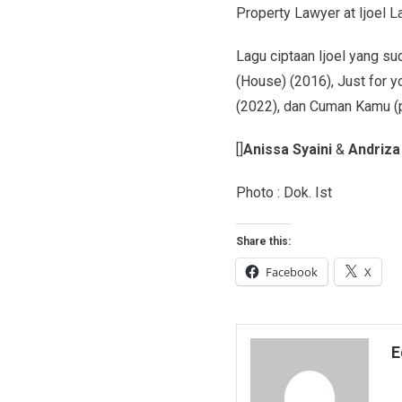
Property Lawyer at Ijoel L
Lagu ciptaan Ijoel yang su
(House) (2016), Just for y
(2022), dan Cuman Kamu (p
[]
Anissa Syaini
&
Andriz
Photo : Dok. Ist
Share this:
Facebook
X
E