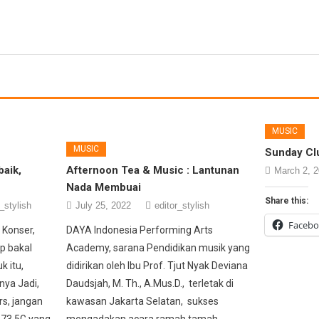
MUSIC
MUSIC
Sunday Clu
baik,
Afternoon Tea & Music : Lantunan
March 2, 
Nada Membuai
Share this:
_stylish
July 25, 2022
editor_stylish
Faceb
 Konser,
DAYA Indonesia Performing Arts
ap bakal
Academy, sarana Pendidikan musik yang
 itu,
didirikan oleh Ibu Prof. Tjut Nyak Deviana
nya Jadi,
Daudsjah, M. Th., A.Mus.D., terletak di
s, jangan
kawasan Jakarta Selatan, sukses