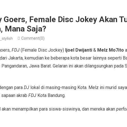
 Goers, Female Disc Jokey Akan Tu
a, Mana Saja?
_stylish
Comment(0)
goers,
FDJ
(Female Disc Jockey)
Ijoel Dwijanti
&
Melz Mo7ito
a
 dari Jakarta, kemudian ke beberapa kota besar lainnya seperti B
 di Pangandaran, Jawa Barat. Gelaran ini akan dilangsungkan pad
 dengan para
DJ
lokal di masing-masing Kota. Melz ini murid saya
l, sapaan akrab
FDJ
Kota Bandung.
l akan menampilkan para siswa-siswinya, dan mereka akan
perf