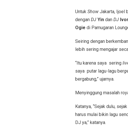
Untuk
Show
Jakarta, Ijoel
dengan
DJ
Yin
dan
DJ
Ivo
Ogie
di Pamugaran Lounge
Seiring dengan berkembang
lebih sering mengajar secar
“Itu karena saya sering
liv
saya putar lagu-lagu ber
g
bergabung,” ujarnya.
Menyinggung masalah royalt
Katanya, “Sejak dulu, seja
harus mulai bikin lagu sen
DJ ya,” katanya.