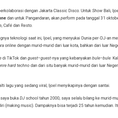
 berkolaborasi dengan Jakarta Classic Disco. Untuk
Show
Bali, Ij
nne
dan untuk Pangandaran, akan
perform
pada tanggal 31 okto
, Café dan Resto.
nya teknologi saat ini, Ijoel, yang menyukai Dunia per-DJ-an me
a online dengan murid-murid dari luar kota, bahkan dari luar Nege
e
di TikTok dan
guest
–
guest
-nya yang kebanyakan
bule
–
bule
. Ka
enre hard techno
dan dari situ banyak murid-murid dari luar Negeri
i lagu yang sedang viral, Ijoel menyikapinya dengan santai.
k saya buka
DJ
school tahun 2000, saya selalu bilang ke murid-m
diri (making music). Dampaknya bisa terjadi 25 tahun kemudian. I