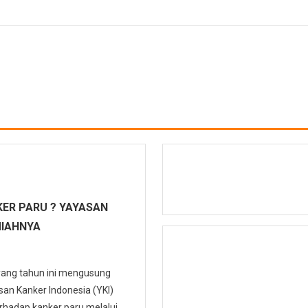
ER PARU ? YAYASAN
MIAHNYA
 yang tahun ini mengusung
n Kanker Indonesia (YKI)
hadap kanker paru melalui