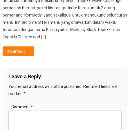
untuk konsumennya melalui kompetisi “Topokki Move Challenge”
berhadiah berupa paket liburan gratis ke Korea untuk 2 orang
pemenang. Kompetisi yang sekaligus untuk mendukung peluncuran
menu limited time offer (menu yang ditawarkan dalam waktu
terbatas) dengan tema Korea yaitu : McSpicy Black Topokki dan
Topokki Chicken and […]
Post
Sambut Hari Kemerdekaan RI ke-80, AQUA Elektronik Hadirkan Produk Baru & Spesial Gift
navigation
Leave a Reply
Your email address will not be published.
Required fields are
marked
*
Comment
*