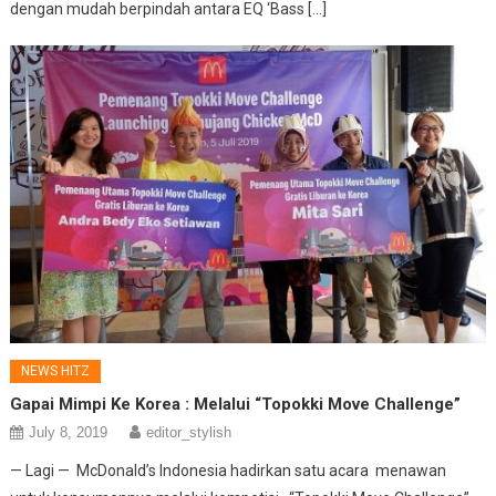
dengan mudah berpindah antara EQ ‘Bass […]
NEWS HITZ
Gapai Mimpi Ke Korea : Melalui “Topokki Move Challenge”
July 8, 2019
editor_stylish
— Lagi — McDonald’s Indonesia hadirkan satu acara menawan