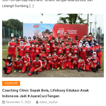
500-700 dari bayi baru lahir, terlahir dengan adanya Bibir dan
Lelangit Sumbing, […]
GOODLIFE
Coaching Clinic Sepak Bola, Lifebuoy Edukasi Anak
Indonesia Jadi #JuaraCuciTangan
November 5, 2022
editor_stylish