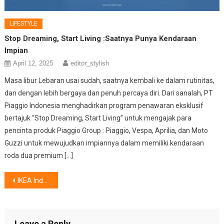
LIFESTYLE
Stop Dreaming, Start Living :Saatnya Punya Kendaraan
Impian
April 12, 2025
editor_stylish
Masa libur Lebaran usai sudah, saatnya kembali ke dalam rutinitas,
dan dengan lebih bergaya dan penuh percaya diri. Dari sanalah, PT
Piaggio Indonesia menghadirkan program penawaran eksklusif
bertajuk “Stop Dreaming, Start Living” untuk mengajak para
pencinta produk Piaggio Group : Piaggio, Vespa, Aprilia, dan Moto
Guzzi untuk mewujudkan impiannya dalam memiliki kendaraan
roda dua premium […]
Post
IKEA Indonesia Rayakan Kemerdekaan ke-80, Dengan Diskon Spesial dan Menu Nusantara
navigation
Leave a Reply