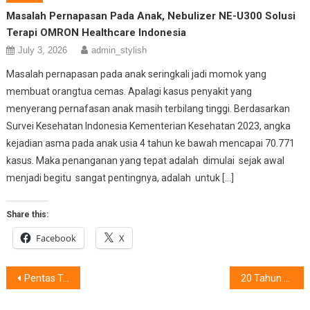
Masalah Pernapasan Pada Anak, Nebulizer NE-U300 Solusi
Terapi OMRON Healthcare Indonesia
July 3, 2026
admin_stylish
Masalah pernapasan pada anak seringkali jadi momok yang
membuat orangtua cemas. Apalagi kasus penyakit yang
menyerang pernafasan anak masih terbilang tinggi. Berdasarkan
Survei Kesehatan Indonesia Kementerian Kesehatan 2023, angka
kejadian asma pada anak usia 4 tahun ke bawah mencapai 70.771
kasus. Maka penanganan yang tepat adalah dimulai sejak awal
menjadi begitu sangat pentingnya, adalah untuk […]
Share this:
Facebook
X
Post
Pentas Teater Bunga Penutup Abad Hadir 3 Hari, Sekaligus Rayakan Seabad Pramoedya Ananta Tour
20 Tahun AGODA :Acara Musik Internasional Menjadi Magnet Perjalanan
navigation