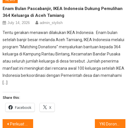
NEWS
Enam Bulan Pascabanjir, IKEA Indonesia Dukung Pemulihan
364 Keluarga di Aceh Tamiang
July 14, 2026
admin_stylish
Tentu gerakan menawan dilakukan IKEA Indonesia. Enam bulan
setelah banjir besar melanda Aceh Tamiang, IKEA Indonesia melalui
program “Matching Donations” menyalurkan bantuan kepada 364
keluarga di Kampung Rantau Bintang, Kecamatan Bandar Pusaka
atau seluruh jumlah keluarga di desa tersebut. Jumlah penerima
manfaat ini meningkat dari rencana awal 100 keluarga setelah IKEA
Indonesia berkoordinasi dengan Pemerintah desa dan memahami
[…]
Share this:
Facebook
X
Post
Perkuat Kesadaran Hipertensi Melalui Pemantauan Mandiri
YKI Dorong Pendekatan Psikososial bagi Penyintas Kanker