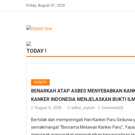
Skip
Friday, August 07, 2026
to
content
TODAY !
HEALTH
BENARKAH ATAP ASBES MENYEBABKAN KANK
KANKER INDONESIA MENJELASKAN BUKTI IL
August 6, 2026
editor_stylish
Comment(0)
Bertolak dari memperingati Hari Kanker Paru Sedunia
semakmangat “Bersama Melawan Kanker Paru”, Yayasa
mengajak masyarakat meningkatkan kewaspadaan ter