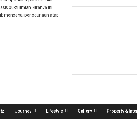
is bukti ilmiah. Kiranya ini
ublik mengenai penggunaan atap
tz
Journey
Lifestyle
Gallery
Property & Inte