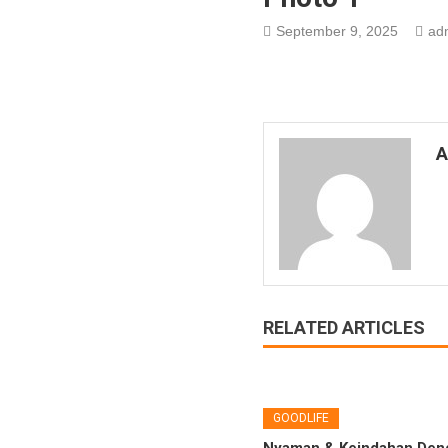
September 9, 2025
adm
A
RELATED ARTICLES
GOODLIFE
Nyaman & Keindahan Den