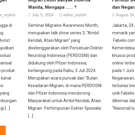
Wanita, Mengapa …… ?
dan Negar
or_stylish
July 5, 2024
editor_stylish
August 24
ngga di
Seminar Migraine Awareness Month,
Jakarta, 24
ng
merupakan talk show series 3, “Ambil
menarik yan
Avrist
Kendali, Atasi Migrain” yang
Fabelio.co
wujudkan
diselenggarakan oleh Persatuan Dokter
Kemerdekaan
solusi
Neurologi Indonesia (PERDOSNI) dan
khusus prod
nansial
didukung oleh Pfizer Indonesia,
online terbe
i produk
berlangsung pada Rabu, 3 Juli 2024.
pada 1 Juni
 kanal
Merupakan acara puncak dari “Bulan
Negarawan, 
si
Kesadaran Migrain; di mana PERDOSNI
terbatas ber
 yang
dan Pfizer Indonesia mendorong
unik Fabeli
ambungan
Masyarakat untuk Ambil Kendali, Atasi
dikemas da
gi […]
Migrain. Perhimpunan Dokter Spesialis
“Nasional/is
[…]