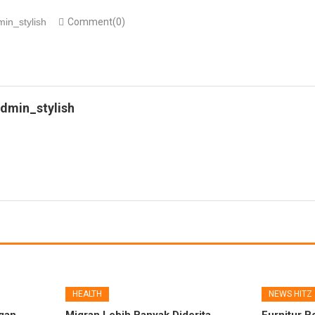
in_stylish
Comment(0)
dmin_stylish
HEALTH
NEWS HITZ
gan
Migran Lebih Banyak Diderita
Furnitur B