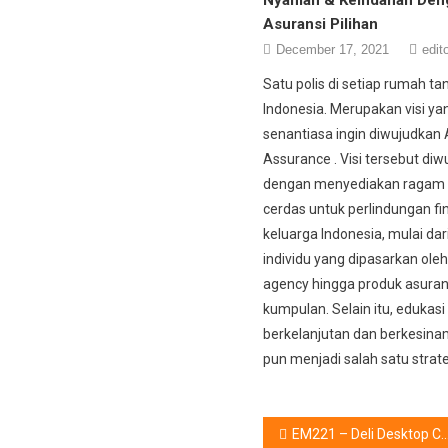
Asuransi Pilihan
December 17, 2021
edit
Satu polis di setiap rumah ta
Indonesia. Merupakan visi ya
senantiasa ingin diwujudkan 
Assurance . Visi tersebut di
dengan menyediakan ragam 
cerdas untuk perlindungan fi
keluarga Indonesia, mulai dar
individu yang dipasarkan oleh
agency hingga produk asuran
kumpulan. Selain itu, edukasi
berkelanjutan dan berkesin
pun menjadi salah satu strate
Post
EM221 – Deli Desktop Calculator Hadir dengan 7 Keunggulan, Cek di Sini !