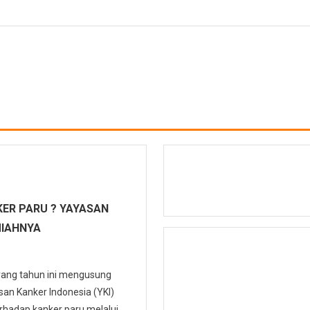
ER PARU ? YAYASAN
MIAHNYA
 yang tahun ini mengusung
n Kanker Indonesia (YKI)
hadap kanker paru melalui