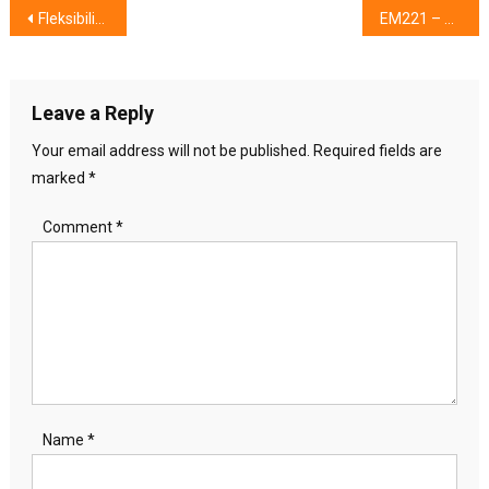
Post
Fleksibilitas Bikin Berbagai Konten, Ketika Berdampingan Dengan…..
EM221 – Deli Desktop Calculator Hadir dengan 7 Keunggulan, Cek di Sini !
navigation
Leave a Reply
Your email address will not be published.
Required fields are
marked
*
Comment
*
Name
*