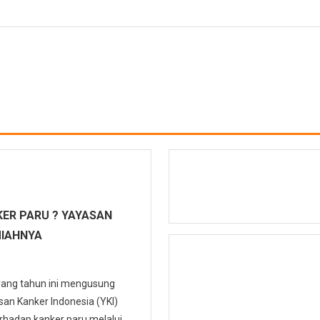
ER PARU ? YAYASAN
MIAHNYA
 yang tahun ini mengusung
n Kanker Indonesia (YKI)
hadap kanker paru melalui