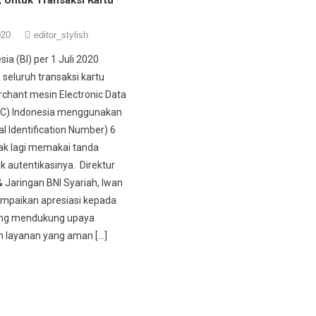
020
editor_stylish
ia (BI) per 1 Juli 2020
seluruh transaksi kartu
erchant mesin Electronic Data
DC) Indonesia menggunakan
l Identification Number) 6
dak lagi memakai tanda
k autentikasinya. Direktur
 & Jaringan BNI Syariah, Iwan
mpaikan apresiasi kepada
ng mendukung upaya
 layanan yang aman […]