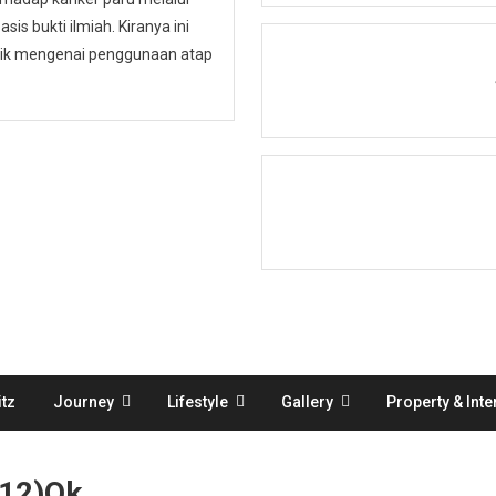
is bukti ilmiah. Kiranya ini
ublik mengenai penggunaan atap
tz
Journey
Lifestyle
Gallery
Property & Inte
(12)ok