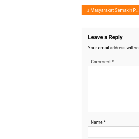
Post
Masyarakat Semakin Peduli Kualitas Air Minum, AQUA Hadirkan Dispenser AWD-3A1SUBV
navigation
Leave a Reply
Your email address will no
Comment
*
Name
*