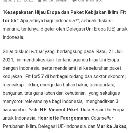
July 25, 2021
editor_stylish
Comment(0)
“
Kesepakatan Hijau Eropa dan Paket Kebijakan Iklim
‘
Fit
for 55
”: Apa artinya bagi Indonesia?”, sebuah diskusi
menarik, tentunya, digelar oleh Delegasi Uni Eropa (UE) untuk
Indonesia.
Gelar diskusi
virtual
yang berlangsung pada Rabu, 21 Juli
2021, ini mendiskusikan tentang agenda hijau Uni Eropa
dengan Indonesia, serta mendalami isi keseluruhan paket
kebijakan ‘Fit for55’ di berbagai bidang dan sektor ekonomi,
mencakup : iklim, energi dan bahan bakar, transportasi,
bangunan, tata guna lahan dan kehutanan, yang sekaligus
menyoroti relevansinya bagi Indonesia, menghadirkan 3
narasumber. Yaitu
H
.
E
.
Vincent Piket
, Duta Besar Uni Eropa
untuk Indonesia,
Henriette Faergemann
,
Counsellor
Perubahan Iklim, Delegasi UE-Indonesia, dan
Marika Jakas
,