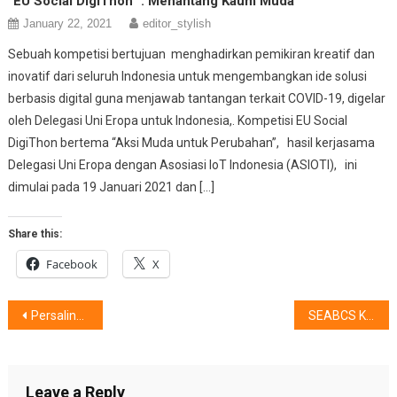
“EU Social DigiThon” : Menantang Kaum Muda
January 22, 2021
editor_stylish
Sebuah kompetisi bertujuan menghadirkan pemikiran kreatif dan
inovatif dari seluruh Indonesia untuk mengembangkan ide solusi
berbasis digital guna menjawab tantangan terkait COVID-19, digelar
oleh Delegasi Uni Eropa untuk Indonesia,. Kompetisi EU Social
DigiThon bertema “Aksi Muda untuk Perubahan”, hasil kerjasama
Delegasi Uni Eropa dengan Asosiasi IoT Indonesia (ASIOTI), ini
dimulai pada 19 Januari 2021 dan […]
Share this:
Facebook
X
Post
Persalinan Masa Pandemi, Paling Utama Adalah ……………
SEABCS Ke-5 : Peduli Kanker Payudara Di Tengah Pandemi
navigation
Leave a Reply