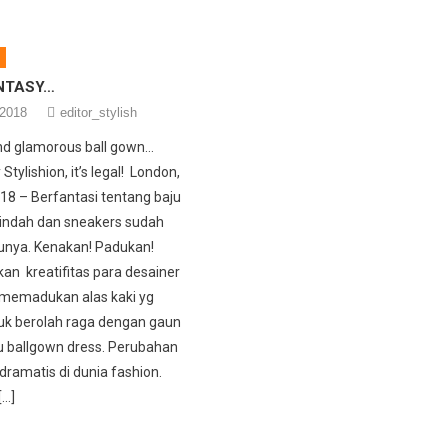
NTASY…
 2018
editor_stylish
nd glamorous ball gown…
tylishion, it’s legal! London,
18 – Berfantasi tentang baju
indah dan sneakers sudah
unya. Kenakan! Padukan!
 kreatifitas para desainer
 memadukan alas kaki yg
uk berolah raga dengan gaun
 ballgown dress. Perubahan
dramatis di dunia fashion.
[…]