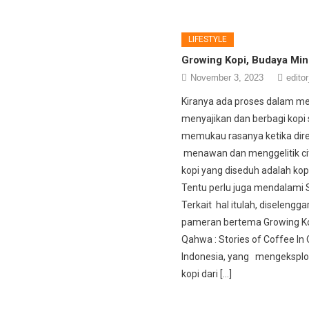
LIFESTYLE
Growing Kopi, Budaya Mi
November 3, 2023
editor
Kiranya ada proses dalam m
menyajikan dan berbagi kopi
memukau rasanya ketika dire
menawan dan menggelitik cit
kopi yang diseduh adalah kopi
Tentu perlu juga mendalami S
Terkait hal itulah, diselengg
pameran bertema Growing Kop
Qahwa : Stories of Coffee In
Indonesia, yang mengeksplor
kopi dari […]