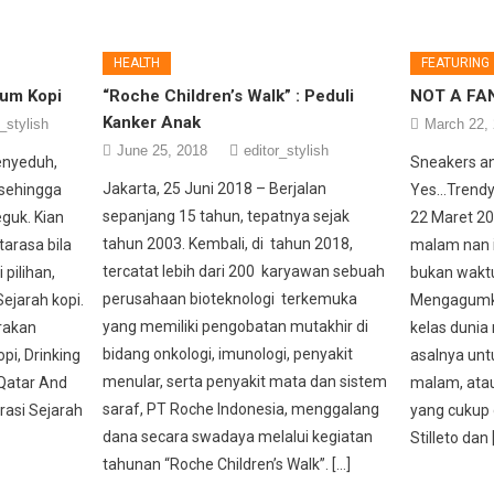
HEALTH
FEATURING
num Kopi
“Roche Children’s Walk” : Peduli
NOT A FA
Kanker Anak
_stylish
March 22,
June 25, 2018
editor_stylish
enyeduh,
Sneakers a
Jakarta, 25 Juni 2018 – Berjalan
 sehingga
Yes…Trendy S
sepanjang 15 tahun, tepatnya sejak
guk. Kian
22 Maret 20
tahun 2003. Kembali, di tahun 2018,
arasa bila
malam nan 
tercatat lebih dari 200 karyawan sebuah
 pilihan,
bukan wakt
perusahaan bioteknologi terkemuka
ejarah kopi.
Mengagumkan
yang memiliki pengobatan mutakhir di
arakan
kelas dunia
bidang onkologi, imunologi, penyakit
i, Drinking
asalnya unt
menular, serta penyakit mata dan sistem
 Qatar And
malam, atau
saraf, PT Roche Indonesia, menggalang
asi Sejarah
yang cukup 
dana secara swadaya melalui kegiatan
Stilleto dan 
tahunan “Roche Children’s Walk”. […]