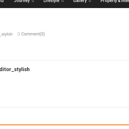
tz
Journey
Lifestyle
Gallery
Property & Inte
_stylish
Comment(0)
ditor_stylish