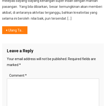
melepas bayang-bayang kenangan super indah dengan mantan
pasangan. Yang bila dibiarkan, besar kemungkinan akan memberi
akibat, di antaranya aktvitas terganggu, bahkan kreativitas yang
selama ini beroleh nilai baik, pun tersendat. […]
Post
Ulang Tahun ke-11 IKEA, Pelanggan Diajak Rayakan Kehidupan Sehari-Hari yang Lebih Baik
navigation
Leave a Reply
Your email address will not be published.
Required fields are
marked
*
Comment
*