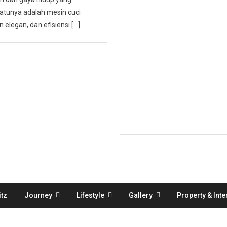
atunya adalah mesin cuci
 elegan, dan efisiensi […]
tz
Journey
Lifestyle
Gallery
Property & Inte