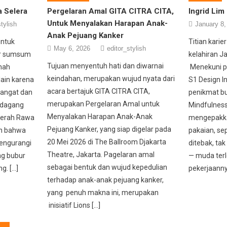
 Selera
Pergelaran Amal GITA CITRA CITA,
Ingrid Lim
Untuk Menyalakan Harapan Anak-
tylish
January 8,
Anak Pejuang Kanker
untuk
Titian karie
May 6, 2026
editor_stylish
ur sumsum
kelahiran J
Tujuan menyentuh hati dan diwarnai
nah
Menekuni p
keindahan, merupakan wujud nyata dari
ain karena
S1 Design I
acara bertajuk GITA CITRA CITA,
hangat dan
penikmat b
merupakan Pergelaran Amal untuk
pedagang
Mindfulnes
Menyalakan Harapan Anak-Anak
aerah Rawa
mengepakkan
Pejuang Kanker, yang siap digelar pada
an bahwa
pakaian, sep
20 Mei 2026 di The Ballroom Djakarta
engurangi
ditebak, tak
Theatre, Jakarta. Pagelaran amal
ng bubur
— muda ter
sebagai bentuk dan wujud kepedulian
g. […]
pekerjaanny
terhadap anak-anak pejuang kanker,
yang penuh makna ini, merupakan
inisiatif Lions […]