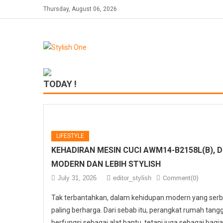
Skip
Thursday, August 06, 2026
to
content
TODAY !
LIFESTYLE
KEHADIRAN MESIN CUCI AWM14-B2158L(B), 
MODERN DAN LEBIH STYLISH
July 31, 2026
editor_stylish
Comment(0)
Tak terbantahkan, dalam kehidupan modern yang serb
paling berharga. Dari sebab itu, perangkat rumah tangga
berfungsi sebagai alat bantu, tetapi juga sebagai bagi