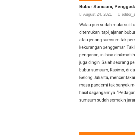
Bubur Sumsum, Penggoda
August 24, 2021
editor_s
Walau pun sudah mulai sulit 
ditemukan, tapi jajanan bub
atau jenang sumsum tak per
kekurangan penggemar. Tak l
penganan, ini bisa dinikmati 
juga dingin. Salah seorang 
bubur sumsum, Kasimo, di d
Belong Jakarta, menceritak
masa pandemi tak banyak m
hasil dagangannya. “Pedaga
sumsum sudah semakin jaran