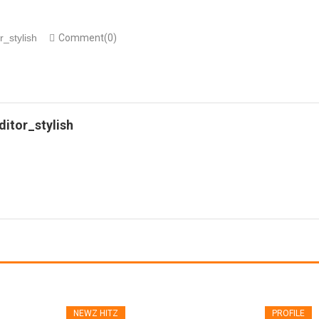
r_stylish
Comment(0)
ditor_stylish
NEWZ HITZ
PROFILE