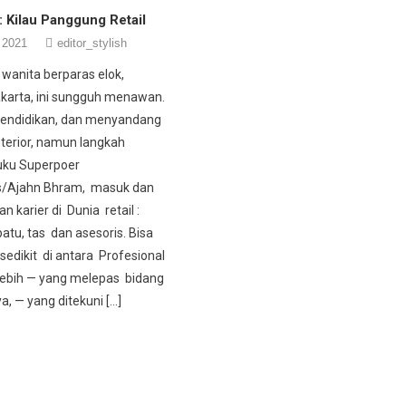
 : Kilau Panggung Retail
 2021
editor_stylish
r wanita berparas elok,
akarta, ini sungguh menawan.
endidikan, dan menyandang
nterior, namun langkah
uku Superpoer
s/Ajahn Bhram, masuk dan
 karier di Dunia retail :
atu, tas dan asesoris. Bisa
 sedikit di antara Profesional
lebih — yang melepas bidang
a, — yang ditekuni […]