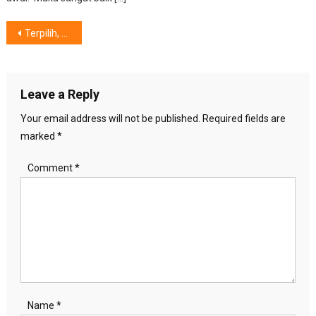
Post
Terpilih, Enam Tim Pemenang Samsung Solve for Tomorrow 2025
navigation
Leave a Reply
Your email address will not be published.
Required fields are
marked
*
Comment
*
Name
*