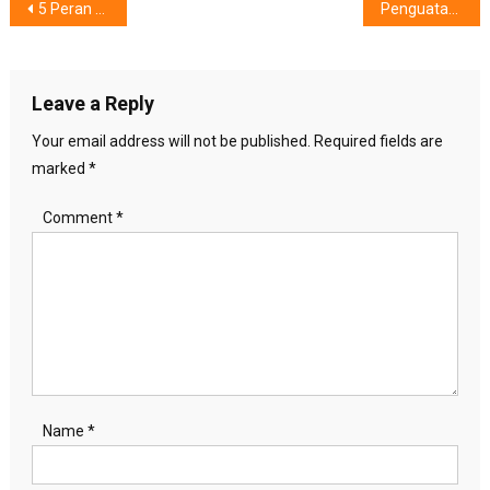
Post
5 Peran Harus Dimiliki Caregiver
Penguatan Literasi, Menjangkau 200.000 Siswa
navigation
Leave a Reply
Your email address will not be published.
Required fields are
marked
*
Comment
*
Name
*