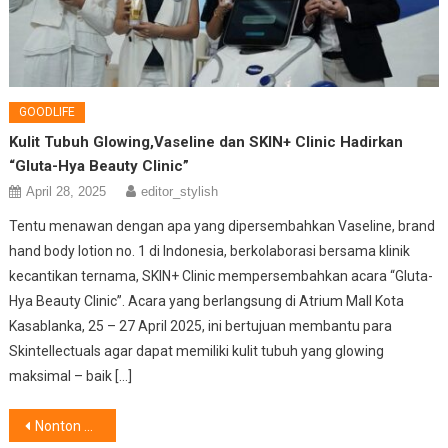
GOODLIFE
Kulit Tubuh Glowing,Vaseline dan SKIN+ Clinic Hadirkan
“Gluta-Hya Beauty Clinic”
April 28, 2025
editor_stylish
Tentu menawan dengan apa yang dipersembahkan Vaseline, brand
hand body lotion no. 1 di Indonesia, berkolaborasi bersama klinik
kecantikan ternama, SKIN+ Clinic mempersembahkan acara “Gluta-
Hya Beauty Clinic”. Acara yang berlangsung di Atrium Mall Kota
Kasablanka, 25 – 27 April 2025, ini bertujuan membantu para
Skintellectuals agar dapat memiliki kulit tubuh yang glowing
maksimal – baik […]
Post
Nonton Selevel Bioskop di Rumah,Bersama AQUA TV AQT55K85FUX