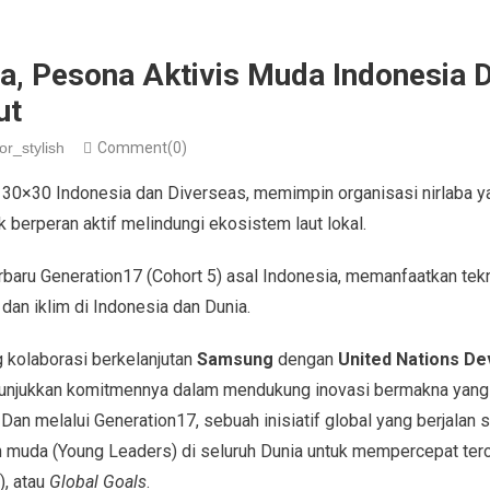
wa, Pesona Aktivis Muda Indonesia 
ut
or_stylish
Comment(0)
ri 30×30 Indonesia dan Diverseas, memimpin organisasi nirlaba
berperan aktif melindungi ekosistem laut lokal.
terbaru Generation17 (Cohort 5) asal Indonesia, memanfaatkan te
dan iklim di Indonesia dan Dunia.
ing kolaborasi berkelanjutan
Samsung
dengan
United Nations D
njukkan komitmennya dalam mendukung inovasi bermakna yang 
Dan melalui Generation17, sebuah inisiatif global yang berjalan s
muda (Young Leaders) di seluruh Dunia untuk mempercepat ter
, atau
Global Goals
.