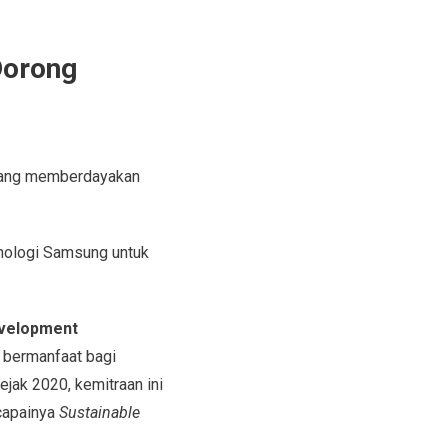
Dorong
 yang memberdayakan
knologi Samsung untuk
evelopment
bermanfaat bagi
ejak 2020, kemitraan ini
capainya
Sustainable