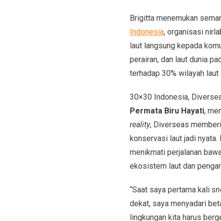
Brigitta menemukan semang
Indonesia
, organisasi nir
laut langsung kepada komu
perairan, dan laut dunia 
terhadap 30% wilayah laut
30×30 Indonesia, Diverseas
Permata Biru Hayati
, me
reality
, Diverseas member
konservasi laut jadi nyata.
menikmati perjalanan baw
ekosistem laut dan pengar
“Saat saya pertama kali
sn
dekat, saya menyadari be
lingkungan kita harus berg