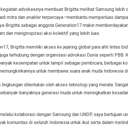
egiatan advokasinya membuat Brigitta melihat Samsung lebih d
adi mitra dan
enabler
terpercaya—membantu memperluas dampak
hnya Brigitta sebagai anggota Generation17 makin memberdayak
m dan menginspirasi aksi kolektif yang lebih luas.
17, Brigitta memiliki akses ke jejaring global para ahli lintas b
juga terhubung dengan organisasi advokasi Dunia seperti PBB. K
nyak kesempatan untuk tampil sebagai pembicara, berbagai kol
memungkinkannya untuk membawa suara anak muda Indonesia di
 lingkungan ditentukan oleh akses teknologi yang merata. Sanga
sebanyak-banyaknya generasi muda untuk meningkatkan kesadara
 melalui kolaborasi dengan Samsung dan UNDP, saya bertujuan u
k komunitas di seluruh Indonesia untuk ikut serta dalam melin