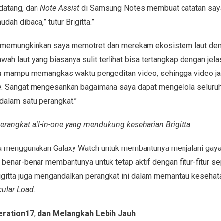
i datang, dan
Note Assist
di Samsung Notes membuat catatan saya 
ah dibaca,” tutur Brigitta.”
memungkinkan saya memotret dan merekam ekosistem laut deng
ah laut yang biasanya sulit terlihat bisa tertangkap dengan jelas. 
m
mampu memangkas waktu pengeditan video, sehingga video jad
e
. Sangat mengesankan bagaimana saya dapat mengelola seluruh
 dalam satu perangkat.”
perangkat all-in-one yang mendukung keseharian Brigitta
juga menggunakan Galaxy Watch untuk membantunya menjalani gay
h benar-benar membantunya untuk tetap aktif dengan fitur-fitur se
 Brigitta juga mengandalkan perangkat ini dalam memantau kesehatan
ular Load
.
eration17
,
dan Melangkah Lebih Jauh