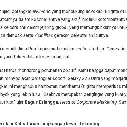
enjadi perangkat
all-in-one
yang mendukung advokasi Brigitta di 
tkannya dalam kesehariannya yang aktif. Melalui keterlibatanny
s ke para ahli dalam jejaring global, yang memungkinkannya untu
uas dampak serta
visibilitas
gerakan pelestarian lautnya.
ni memilih lima Pemimpin muda menjadi
cohort
terbaru Generation
n yang fokus dalam kelestarian laut.
si harus mendorong perubahan positif. Kami bangga dapat mend
 menyediakan perangkat seperti Galaxy S25 Ultra yang menjadi
rangkat ini menghapus hambatan, membantu Brigitta memperluas 
halayak yang lebih luas. Kisahnya merupakan pengingat yang kuat
ut kita,” ujar
Bagus Erlangga
,
Head of Corporate Marketing
, Sa
 akan Kelestarian Lingkungan lewat Teknologi