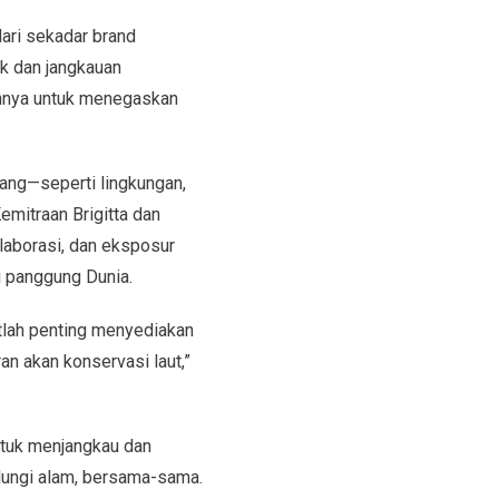
ari sekadar brand
 dan jangkauan
annya untuk menegaskan
idang—seperti lingkungan,
emitraan Brigitta dan
aborasi, dan eksposur
 panggung Dunia.
tlah penting menyediakan
n akan konservasi laut,”
ntuk menjangkau dan
dungi alam, bersama-sama.