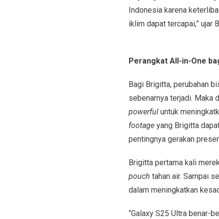
Indonesia karena keterliba
iklim dapat tercapai,” ujar 
Perangkat All-in-One bag
Bagi Brigitta, perubahan b
sebenarnya terjadi. Maka d
powerful
untuk meningkatka
footage
yang Brigitta dapa
pentingnya gerakan preserv
Brigitta pertama kali me
pouch
tahan air. Sampai s
dalam meningkatkan kesada
“Galaxy S25 Ultra benar-b