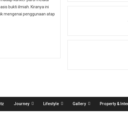
is bukti ilmiah. Kiranya ini
ublik mengenai penggunaan atap
tz
Journey
Lifestyle
Gallery
Property & Inte