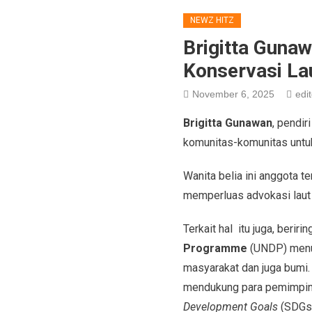
NEWZ HITZ
Brigitta Guna
Konservasi La
November 6, 2025
edit
Brigitta Gunawan
, pendi
komunitas-komunitas untuk 
Wanita belia ini anggota 
memperluas advokasi laut 
Terkait hal itu juga, berir
Programme
(UNDP) menu
masyarakat dan juga bumi. 
mendukung para pemimpin 
Development Goals
(SDGs)