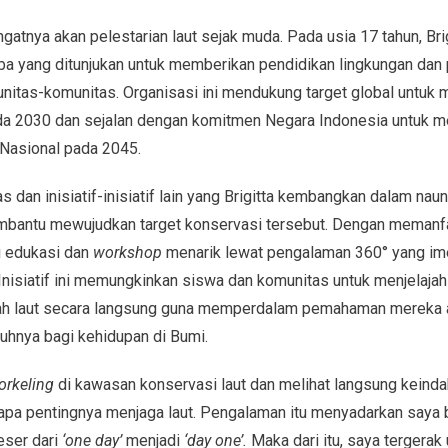
atnya akan pelestarian laut sejak muda. Pada usia 17 tahun, Bri
laba yang ditunjukan untuk memberikan pendidikan lingkungan da
nitas-komunitas. Organisasi ini mendukung target global untuk 
pada 2030 dan sejalan dengan komitmen Negara Indonesia untuk 
 Nasional pada 2045.
 dan inisiatif-inisiatif lain yang Brigitta kembangkan dalam na
mbantu mewujudkan target konservasi tersebut. Dengan memanf
i edukasi dan
workshop
menarik lewat pengalaman 360° yang im
 ​​Inisiatif ini memungkinkan siswa dan komunitas untuk menjelajahi
ah laut secara langsung guna memperdalam pemahaman mereka 
uhnya bagi kehidupan di Bumi.
orkeling
di kawasan konservasi laut dan melihat langsung keinda
tapa pentingnya menjaga laut. Pengalaman itu menyadarkan saya
eser dari
‘one day’
menjadi
‘day one’.
Maka dari itu, saya tergera