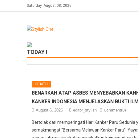
Skip
Saturday, August 08, 2026
to
content
TODAY !
HEALTH
BENARKAH ATAP ASBES MENYEBABKAN KANK
KANKER INDONESIA MENJELASKAN BUKTI IL
August 6, 2026
editor_stylish
Comment(0)
Bertolak dari memperingati Hari Kanker Paru Sedunia
semakmangat “Bersama Melawan Kanker Paru”, Yayasa
mengajak masyarakat meningkatkan kewaspadaan ter