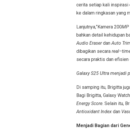
cerita setiap kali inspiras
ke dalam ringkasan yang mud
Lanjutnya,”Kamera 200
MP
bahkan detail kehidupan baw
Audio Eraser
dan
Auto Tri
dibagikan secara
real
–
tim
secara praktis dan efisien
Galaxy S25 Ultra menjadi 
Di samping itu, Brigitta 
Bagi Brigitta, Galaxy Watc
Energy Score
. Selain itu,
Antioxidant Index
dan
Vasc
Menjadi Bagian dari Gen