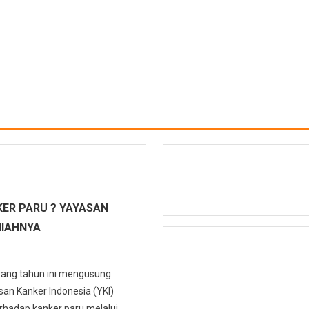
ER PARU ? YAYASAN
MIAHNYA
 yang tahun ini mengusung
n Kanker Indonesia (YKI)
hadap kanker paru melalui