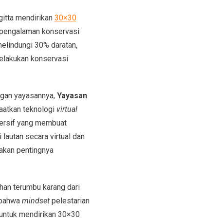
gitta mendirikan
30×30
n pengalaman konservasi
melindungi 30% daratan,
melakukan konservasi
ungan yayasannya,
Yayasan
aatkan teknologi
virtual
ersif yang membuat
 lautan secara virtual dan
akan pentingnya
han terumbu karang dari
 bahwa
mindset
pelestarian
k untuk mendirikan 30×30