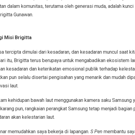
tan dalam komunitas, terutama oleh generasi muda, adalah kunci 
Brigitta Gunawan.
i Misi Brigitta
isa tercipta dimulai dari kesadaran, dan kesadaran muncul saat ki
ari itu, Brigitta terus berupaya untuk mengabadikan ekosistem l
n kesadaran dan keterikatan emosional publik terhadap kelestari
tkan pun selalu disertai pengisahan yang menarik dan mudah di
asi laut.
rekam kehidupan bawah laut menggunakan kamera saku Samsung 
ekarang pun, rangkaian perangkat
Samsung tetap menjadi bagian pe
ran akan kelestarian laut.
enar memudahkan saya bekerja di lapangan.
S Pen
membantu saya