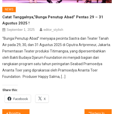
NEWS
Catat Tanggalnya,”Bunga Penutup Abad” Pentas 29 – 31
Agustus 2025 !
September 1, 2025
editor_stylish
“Bunga Penutup Abad” menyapa pecinta Sastra dan Teater Tanah
Air pada 29, 30, dan 31 Agustus 2025 di Ciputra Artpreneur, Jakarta.
Pementasan Teater produksi Titimangsa, yang dipersembahkan
oleh Bakti Budaya Djarum Foundation ini menjadi bagian dari
rangkaian program satu tahun peringatan Seabad Pramoedya
Ananta Toer yang diprakarsai oleh Pramoedya Ananta Toer
Foundation. Produser Happy Salma, […]
Share this:
Facebook
X
Post
Brigitta Gunawa, Pesona Aktivis Muda Indonesia Dorong Konservasi Laut
“Sisters In Harmony” :Jalinan Kasih Tiga Saudari dalam Perjalanan Musik