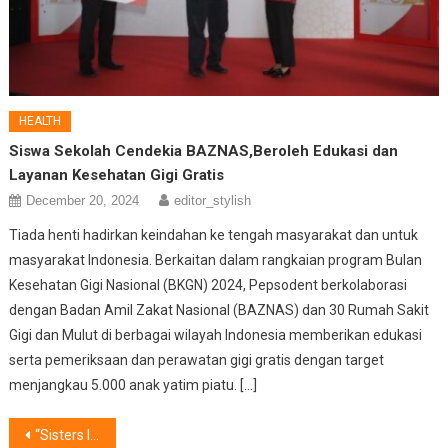
HEALTH
Siswa Sekolah Cendekia BAZNAS,Beroleh Edukasi dan
Layanan Kesehatan Gigi Gratis
December 20, 2024
editor_stylish
Tiada henti hadirkan keindahan ke tengah masyarakat dan untuk
masyarakat Indonesia. Berkaitan dalam rangkaian program Bulan
Kesehatan Gigi Nasional (BKGN) 2024, Pepsodent berkolaborasi
dengan Badan Amil Zakat Nasional (BAZNAS) dan 30 Rumah Sakit
Gigi dan Mulut di berbagai wilayah Indonesia memberikan edukasi
serta pemeriksaan dan perawatan gigi gratis dengan target
menjangkau 5.000 anak yatim piatu. […]
Post
“Sisters In Harmony” :Jalinan Kasih Tiga Saudari dalam Perjalanan Musik