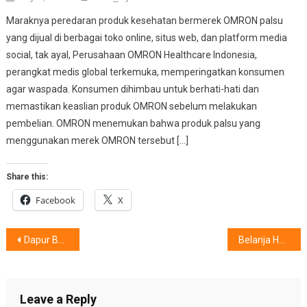
Maraknya peredaran produk kesehatan bermerek OMRON palsu
yang dijual di berbagai toko online, situs web, dan platform media
social, tak ayal, Perusahaan OMRON Healthcare Indonesia,
perangkat medis global terkemuka, memperingatkan konsumen
agar waspada. Konsumen dihimbau untuk berhati-hati dan
memastikan keaslian produk OMRON sebelum melakukan
pembelian. OMRON menemukan bahwa produk palsu yang
menggunakan merek OMRON tersebut […]
Share this:
Facebook
X
Post
Dapur Bening Menawan dan Penuh Cerita, Bersama Produk Pilihan
Belanja Hemat, Hadiah Akhir Tahun, Dihadirkan “Aqua Super Shopping Festival”!
navigation
Leave a Reply