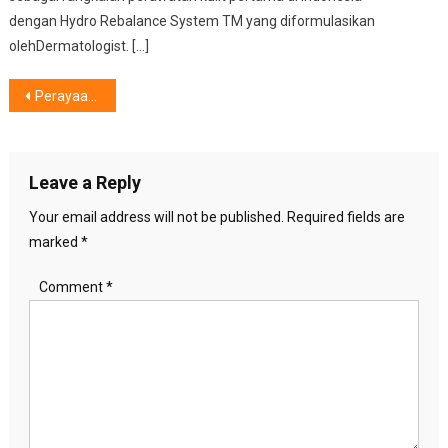
dengan Hydro Rebalance System TM yang diformulasikan
olehDermatologist. […]
Post
Perayaan Koleksi TULOLA 2025,Kolaborasi Desa Bakti BCA dan Hadirkan Karya Reza Rahadian
navigation
Leave a Reply
Your email address will not be published.
Required fields are
marked
*
Comment
*