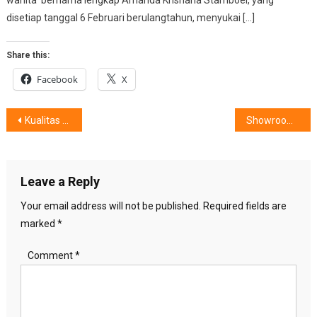
disetiap tanggal 6 Februari berulangtahun, menyukai […]
Share this:
Facebook
X
Post
Kualitas Audio dan Desain Stylish, Menjadi Teman Setia Para Gen-Z
Showroom JOMOO, Solusi Kesehatan dan Kebersihan untuk Wanita dan Anak-Anak
navigation
Leave a Reply
Your email address will not be published.
Required fields are
marked
*
Comment
*