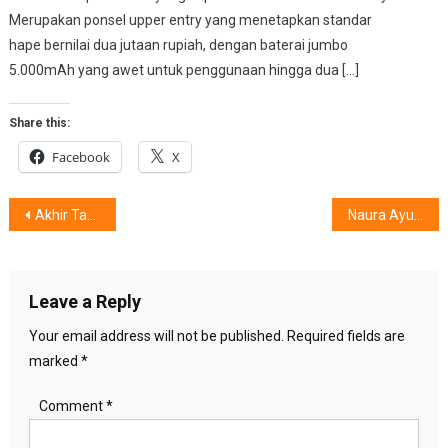
Merupakan ponsel upper entry yang menetapkan standar
hape bernilai dua jutaan rupiah, dengan baterai jumbo
5.000mAh yang awet untuk penggunaan hingga dua […]
Share this:
Facebook
X
Post
Akhir Tahun, Ruang Tamu Lebih Rapi dan Nyaman,5 Inspirasi Penataan
Naura Ayu : The Frame dan Music Frame, So Cute and Aesthetic!
navigation
Leave a Reply
Your email address will not be published.
Required fields are
marked
*
Comment
*