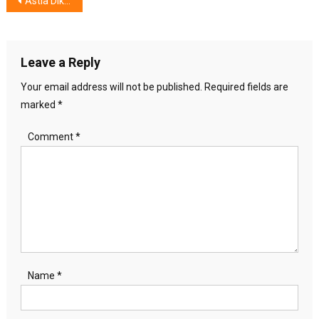
Post
Astia Dika : “2 Hal Yang Tidak Bisa Dibeli, Pentingnya Terus Belajar dan Menjaga Sikap”
navigation
Leave a Reply
Your email address will not be published.
Required fields are
marked
*
Comment
*
Name
*