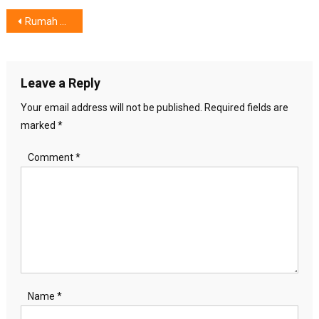
Post
Rumah Pusat Perayaan Ramadan dan Lebaran, IKEA Hadirkan “Rayakan, Mulai dari Rumah”
navigation
Leave a Reply
Your email address will not be published.
Required fields are
marked
*
Comment
*
Name
*