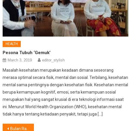
HEALTH
Pesona Tubuh ‘Gemuk’
March 3, 2019
editor_stylish
Masalah kesehatan merupakan keadaan dimana seseorang
merasa optimal secara fisik, mental dan sosial. Terbilang, kesehatan
mental sama pentingnya dengan kesehatan fisik. Kesehatan mental
berupa kemampuan kognitif, emosi, serta kemampuan sosial
merupakan hal yang sangat krusial di era teknologi informasi saat
ini. Menurut World Health Organization (WHO), kesehatan mental
tidak hanya tentang ketiadaan penyakit, tetapi juga […]
Post
Bulan Ramadan, Kehangatan Dengan Pasangan dan Keluarga Melekat Beriring Susu Pilihan.