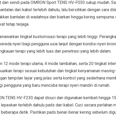
ot dan sendi pada OMRON Sport TENS HV-F030 cukup mudah. Saat
ntalan dari kabel terlebih dahulu, lalu bersihkan dengan cara d
letakkan bantalan di wadahnya dan biarkan hingga kering sempurn
at tetap terjaga.
arkan tingkat kustomisasi terapi yang lebih tinggi. Perangkat
ereda nyeri bagi pengguna usia lanjut dengan kondisi nyeri kroni
kauan terapi yang lebih luas dan penetrasi yang lebih dalam.
 12 mode terapi utama, 4 mode tambahan, serta 20 tingkat inte
suaikan terapi sesuai kebutuhan dan tingkat kenyamanan masin
ngan tampilan layar yang jelas serta kontrol yang sederhana mem
gi pengguna yang baru mencoba terapi nyeri mandiri di rumah.
 TENS HV-F230 dapat dicuci dan digunakan kembali hingga 150
lepaskan terlebih dahulu pads dari kabel. Cuci secara perlahan m
 beberapa detik. Pastikan pads benar-benar kering sebelum dig