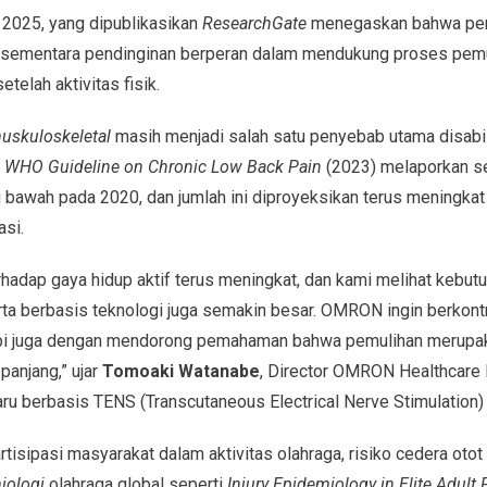
 2025, yang dipublikasikan
ResearchGate
menegaskan bahwa pe
, sementara pendinginan berperan dalam mendukung proses pem
telah aktivitas fisik.
uskuloskeletal
masih menjadi salah satu penyebab utama disabil
m
WHO Guideline on Chronic Low Back Pain
(2023) melaporkan se
bawah pada 2020, dan jumlah ini diproyeksikan terus meningkat
asi.
hadap gaya hidup aktif terus meningkat, dan kami melihat kebutu
ta berbasis teknologi juga semakin besar. OMRON ingin berkontr
api juga dengan mendorong pemahaman bahwa pemulihan merupaka
panjang,” ujar
Tomoaki Watanabe
, Director OMRON Healthcare I
aru berbasis TENS (Transcutaneous Electrical Nerve Stimulation)
tisipasi masyarakat dalam aktivitas olahraga, risiko cedera otot 
iologi
olahraga global seperti
Injury Epidemiology in Elite Adult 