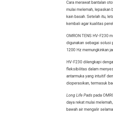
Cara merawat bantalan ot
mulai melemah, lepaskan ba
kain basah. Setelah itu, 
kembali agar kualitas perek
OMRON TENS HV-F230 menaw
digunakan sebagai solusi p
1200 Hz memungkinkan jang
HV-F230 dilengkapi dengan
fleksibilitas dalam menye
antarmuka yang intuitif de
dioperasikan, termasuk ba
Long Life Pads
pada OMRON
daya rekat mulai melemah, 
bawah air mengalir selama