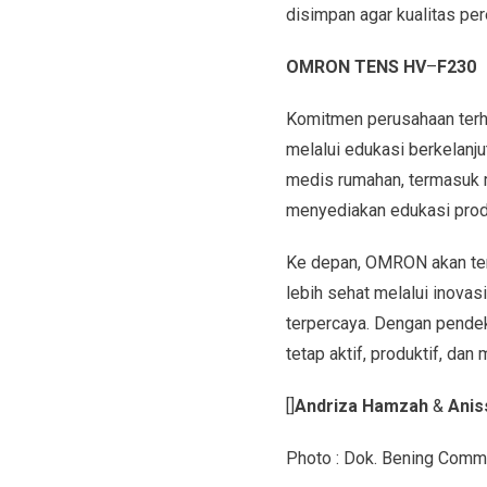
disimpan agar kualitas per
OMRON TENS HV
–
F230
Komitmen perusahaan terha
melalui edukasi berkelanj
medis rumahan, termasuk m
menyediakan edukasi produk
Ke depan, OMRON akan ter
lebih sehat melalui inovas
terpercaya. Dengan pendek
tetap aktif, produktif, dan
[]
Andriza Hamzah
&
Anis
Photo : Dok. Bening Comm