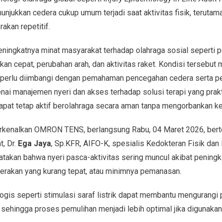
unjukkan cedera cukup umum terjadi saat aktivitas fisik, terutama
akan repetitif.
i meningkatnya minat masyarakat terhadap olahraga sosial seperti p
n cepat, perubahan arah, dan aktivitas raket. Kondisi tersebu
ik perlu diimbangi dengan pemahaman pencegahan cedera serta p
nai manajemen nyeri dan akses terhadap solusi terapi yang prak
apat tetap aktif berolahraga secara aman tanpa mengorbankan ke
kenalkan OMRON TENS, berlangsung Rabu, 04 Maret 2026, bert
t, Dr.
Ega Jaya
, Sp.KFR, AIFO-K, spesialis Kedokteran Fisik dan 
gatakan bahwa nyeri pasca-aktivitas sering muncul akibat peningka
erakan yang kurang tepat, atau minimnya pemanasan.
gis seperti stimulasi saraf listrik dapat membantu mengurangi 
sehingga proses pemulihan menjadi lebih optimal jika digunakan s