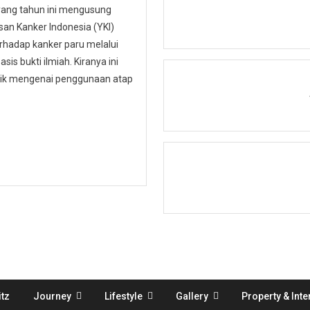
 yang tahun ini mengusung
n Kanker Indonesia (YKI)
hadap kanker paru melalui
is bukti ilmiah. Kiranya ini
ublik mengenai penggunaan atap
tz
Journey
Lifestyle
Gallery
Property & Inte