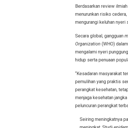
Berdasarkan review ilmiah
menurunkan risiko cedera
mengurangi keluhan nyeri se
Secara global, gangguan
m
Organization
(WHO) dala
mengalami nyeri punggung 
hidup serta penuaan popul
“Kesadaran masyarakat ter
pemulihan yang praktis ser
perangkat kesehatan, tet
menjaga kesehatan jangka 
peluncuran perangkat terb
Seiring meningkatnya par
meningkat. Studi
epidem