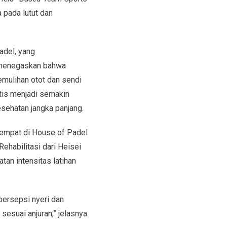
 pada lutut dan
adel, yang
t menegaskan bahwa
emulihan otot dan sendi
tis menjadi semakin
sehatan jangka panjang.
empat di House of Padel
Rehabilitasi dari Heisei
tan intensitas latihan
persepsi nyeri dan
esuai anjuran,” jelasnya.