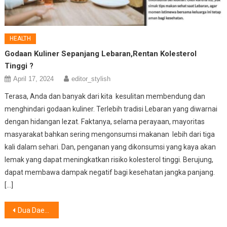
HEALTH
Godaan Kuliner Sepanjang Lebaran,Rentan Kolesterol
Tinggi ?
April 17, 2024
editor_stylish
Terasa, Anda dan banyak dari kita kesulitan membendung dan
menghindari godaan kuliner. Terlebih tradisi Lebaran yang diwarnai
dengan hidangan lezat. Faktanya, selama perayaan, mayoritas
masyarakat bahkan sering mengonsumsi makanan lebih dari tiga
kali dalam sehari. Dan, penganan yang dikonsumsi yang kaya akan
lemak yang dapat meningkatkan risiko kolesterol tinggi. Berujung,
dapat membawa dampak negatif bagi kesehatan jangka panjang.
[…]
Post
Dua Daerah Pilihan Destinasi Jelang Libur Panjang ………. (?)