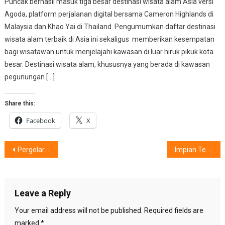
Puncak berhasil masuk tiga besar destinasi wisata alam Asia versi
Agoda, platform perjalanan digital bersama Cameron Highlands di
Malaysia dan Khao Yai di Thailand. Pengumumkan daftar destinasi
wisata alam terbaik di Asia ini sekaligus memberikan kesempatan
bagi wisatawan untuk menjelajahi kawasan di luar hiruk pikuk kota
besar. Destinasi wisata alam, khususnya yang berada di kawasan
pegunungan […]
Share this:
Facebook
X
Post
Pergelaran Amal GITA CITRA CITA, Untuk Menyalakan Harapan Anak-Anak Pejuang Kanker
Impian Tempat Kost Calon Mahasiswa. Tapi Lupa Satu Hal ini……
navigation
Leave a Reply
Your email address will not be published.
Required fields are
marked
*