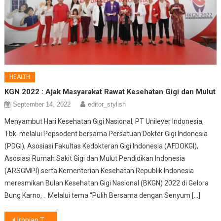
HEALTH
KGN 2022 : Ajak Masyarakat Rawat Kesehatan Gigi dan Mulut
September 14, 2022
editor_stylish
Menyambut Hari Kesehatan Gigi Nasional, PT Unilever Indonesia,
Tbk. melalui Pepsodent bersama Persatuan Dokter Gigi Indonesia
(PDGI), Asosiasi Fakultas Kedokteran Gigi Indonesia (AFDOKGI),
Asosiasi Rumah Sakit Gigi dan Mulut Pendidikan Indonesia
(ARSGMPI) serta Kementerian Kesehatan Republik Indonesia
meresmikan Bulan Kesehatan Gigi Nasional (BKGN) 2022 di Gelora
Bung Karno, . Melalui tema “Pulih Bersama dengan Senyum […]
Post
Impian Tempat Kost Calon Mahasiswa. Tapi Lupa Satu Hal ini……