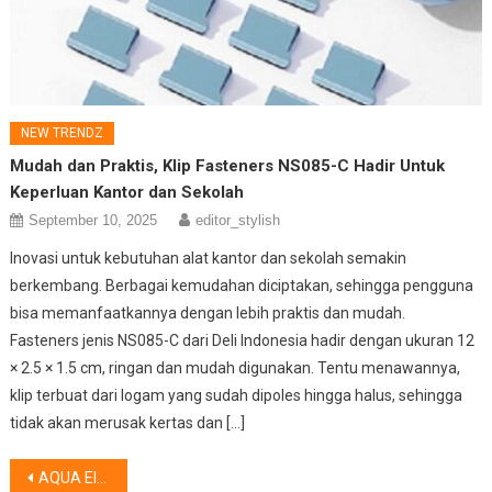
NEW TRENDZ
Mudah dan Praktis, Klip Fasteners NS085-C Hadir Untuk
Keperluan Kantor dan Sekolah
September 10, 2025
editor_stylish
Inovasi untuk kebutuhan alat kantor dan sekolah semakin
berkembang. Berbagai kemudahan diciptakan, sehingga pengguna
bisa memanfaatkannya dengan lebih praktis dan mudah.
Fasteners jenis NS085-C dari Deli Indonesia hadir dengan ukuran 12
× 2.5 × 1.5 cm, ringan dan mudah digunakan. Tentu menawannya,
klip terbuat dari logam yang sudah dipoles hingga halus, sehingga
tidak akan merusak kertas dan […]
Post
AQUA Elektronik Hadir di Jakarta Fair Kemayoran 2026 : Membawa Inovasi Rumah Tangga Modern dan Lelang Seru