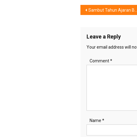
Post
Sambut Tahun Ajaran Baru, IKEA Ajak Keluarga Indonesia “Satu Rumah, Naik Kelas”
navigation
Leave a Reply
Your email address will no
Comment
*
Name
*