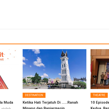
DESTINATION
THEATRE
la Muda
Ketika Hati Terjatuh Di ……Ranah
10 Episod
Minang dan Banjarmasin
Kedua, Ber
_stylish