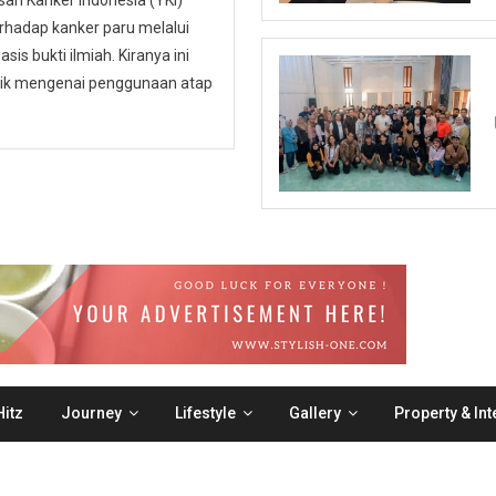
n Kanker Indonesia (YKI)
hadap kanker paru melalui
is bukti ilmiah. Kiranya ini
ublik mengenai penggunaan atap
itz
Journey
Lifestyle
Gallery
Property & Int