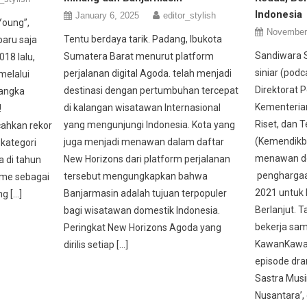
Indonesia
January 6, 2025
editor_stylish
Young”,
November
Tentu berdaya tarik. Padang, Ibukota
aru saja
Sandiwara 
Sumatera Barat menurut platform
18 lalu,
siniar (pod
perjalanan digital Agoda. telah menjadi
melalui
Direktorat P
destinasi dengan pertumbuhan tercepat
 angka
Kementeria
di kalangan wisatawan Internasional
!
Riset, dan T
yang mengunjungi Indonesia. Kota yang
ahkan rekor
(Kemendikbu
juga menjadi menawan dalam daftar
kategori
menawan de
New Horizons dari platform perjalanan
a di tahun
penghargaa
tersebut mengungkapkan bahwa
lme sebagai
2021 untuk 
Banjarmasin adalah tujuan terpopuler
g […]
Berlanjut. T
bagi wisatawan domestik Indonesia.
bekerja sa
Peringkat New Horizons Agoda yang
KawanKawan 
dirilis setiap […]
episode dr
Sastra Musi
Nusantara’, 