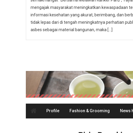
semakmangat “Bersama Melawan Kanker Paru”, Yayasa
mengajak masyarakat meningkatkan kewaspadaan ter
informasi kesehatan yang akurat, berimbang, dan berbas
tidak lepas dari di tengah meningkatnya perhatian p
asbes sebagai material bangunan, maka […]
Profile
Fashion & Grooming
News H