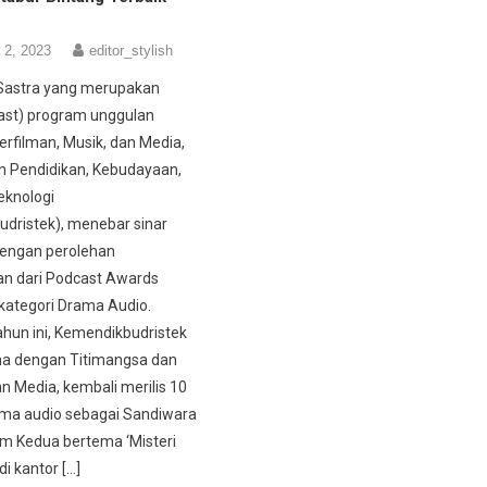
 2, 2023
editor_stylish
Sastra yang merupakan
cast) program unggulan
erfilman, Musik, dan Media,
n Pendidikan, Kebudayaan,
eknologi
dristek), menebar sinar
ngan perolehan
n dari Podcast Awards
kategori Drama Audio.
ahun ini, Kemendikbudristek
ma dengan Titimangsa dan
Media, kembali merilis 10
ama audio sebagai Sandiwara
m Kedua bertema ‘Misteri
di kantor […]