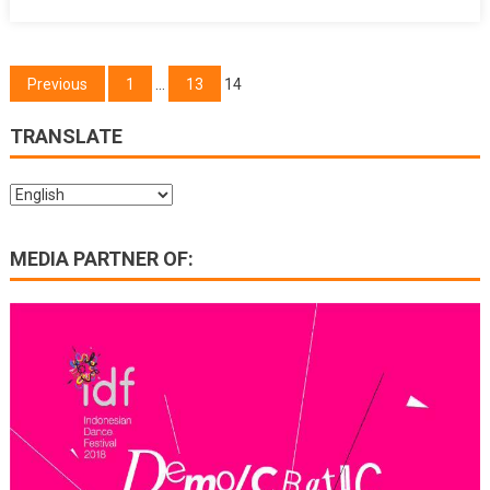
Posts
Previous
1
…
13
14
navigation
TRANSLATE
MEDIA PARTNER OF: