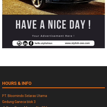
HOURS & INFO
PT. Bloomindo Selaras Utama
Gedung Ganeca blok 3