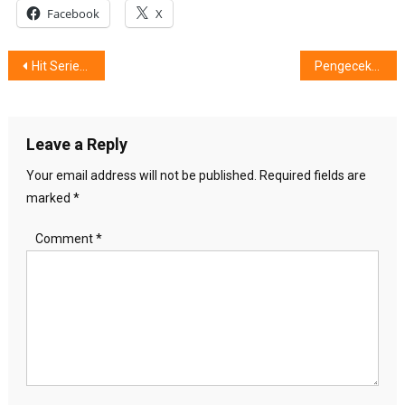
Facebook
X
Post
Hit Series Diva Kembali Hadir!
Pengecekan Utilitas Bawah Tanah dengan Leica
navigation
Leave a Reply
Your email address will not be published.
Required fields are
marked
*
Comment
*