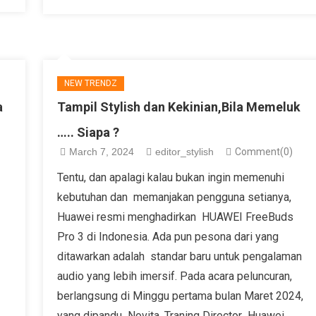
NEW TRENDZ
a
Tampil Stylish dan Kekinian,Bila Memeluk
….. Siapa ?
March 7, 2024
editor_stylish
Comment(0)
Tentu, dan apalagi kalau bukan ingin memenuhi
kebutuhan dan memanjakan pengguna setianya,
Huawei resmi menghadirkan HUAWEI FreeBuds
Pro 3 di Indonesia. Ada pun pesona dari yang
ditawarkan adalah standar baru untuk pengalaman
audio yang lebih imersif. Pada acara peluncuran,
berlangsung di Minggu pertama bulan Maret 2024,
yang dipandu Novita, Traning Director Huawei