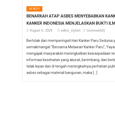
HEALTH
BENARKAH ATAP ASBES MENYEBABKAN KANK
KANKER INDONESIA MENJELASKAN BUKTI IL
August 6, 2026
editor_stylish
Comment(0)
Bertolak dari memperingati Hari Kanker Paru Sedunia
semakmangat “Bersama Melawan Kanker Paru”, Yayasa
mengajak masyarakat meningkatkan kewaspadaan ter
informasi kesehatan yang akurat, berimbang, dan berbas
tidak lepas dari di tengah meningkatnya perhatian p
asbes sebagai material bangunan, maka […]