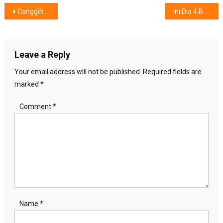
Post
Canggih dan Praktis! Router 4G dengan Slot Sim Card
Ini Dia 4 Barang Favorit Ibu – Ibu Jaman Now Saat Belanja Online
navigation
Leave a Reply
Your email address will not be published.
Required fields are
marked
*
Comment
*
Name
*