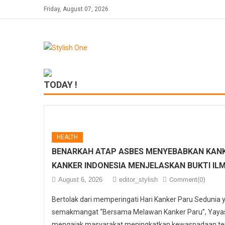
Skip
Friday, August 07, 2026
to
content
TODAY !
HEALTH
BENARKAH ATAP ASBES MENYEBABKAN KANK
KANKER INDONESIA MENJELASKAN BUKTI IL
August 6, 2026
editor_stylish
Comment(0)
Bertolak dari memperingati Hari Kanker Paru Sedunia
semakmangat “Bersama Melawan Kanker Paru”, Yayasa
mengajak masyarakat meningkatkan kewaspadaan ter