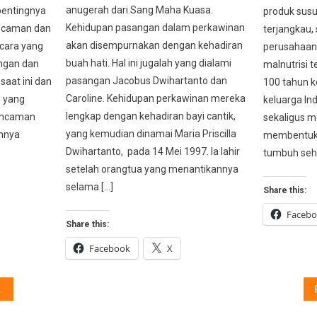
anugerah dari Sang Maha Kuasa.
 pentingnya
produk susu
Kehidupan pasangan dalam perkawinan
ncaman dan
terjangkau, 
akan disempurnakan dengan kehadiran
-cara yang
perusahaan 
buah hati. Hal ini jugalah yang dialami
ungan dan
malnutrisi 
pasangan Jacobus Dwihartanto dan
saat ini dan
100 tahun k
Caroline. Kehidupan perkawinan mereka
u yang
keluarga Ind
lengkap dengan kehadiran bayi cantik,
ancaman
sekaligus m
yang kemudian dinamai Maria Priscilla
ahnya
membentuk 
Dwihartanto, pada 14 Mei 1997. Ia lahir
tumbuh seha
setelah orangtua yang menantikannya
selama […]
Share this:
Faceb
Share this:
Facebook
X