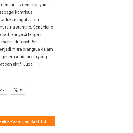
 dengan gizi lengkap yang
sebagai kontribusi
untuk mengatasi isu
terutama stunting. Sepanjang
ehadirannya di tengah
onesia, di Tanah Air,
enjadi mitra orangtua dalam
generasi Indonesia yang
t dan aktif. Juga […]
ook
X
Peluk Pasangan Saat Tidur Banyak Manfaatnya