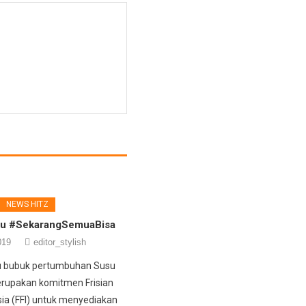
NEWS HITZ
bu #SekarangSemuaBisa
019
editor_stylish
u bubuk pertumbuhan Susu
rupakan komitmen Frisian
sia (FFI) untuk menyediakan