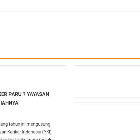
ER PARU ? YAYASAN
MIAHNYA
 yang tahun ini mengusung
n Kanker Indonesia (YKI)
hadap kanker paru melalui