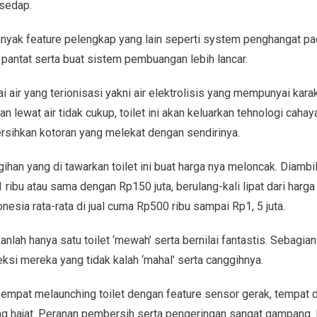
sedap.
banyak feature pelengkap yang lain seperti system penghangat p
antat serta buat sistem pembuangan lebih lancar.
kai air yang terionisasi yakni air elektrolisis yang mempunyai kar
n lewat air tidak cukup, toilet ini akan keluarkan tehnologi cahaya u
 bersihkan kotoran yang melekat dengan sendirinya.
an yang di tawarkan toilet ini buat harga nya meloncak. Diambil d
 ribu atau sama dengan Rp150 juta, berulang-kali lipat dari harga 
onesia rata-rata di jual cuma Rp500 ribu sampai Rp1, 5 juta.
kanlah hanya satu toilet ‘mewah’ serta bernilai fantastis. Sebagian
ksi mereka yang tidak kalah ‘mahal’ serta canggihnya.
empat melaunching toilet dengan feature sensor gerak, tempat 
ng hajat. Peranan pembersih serta pengeringan sangat gampang. 