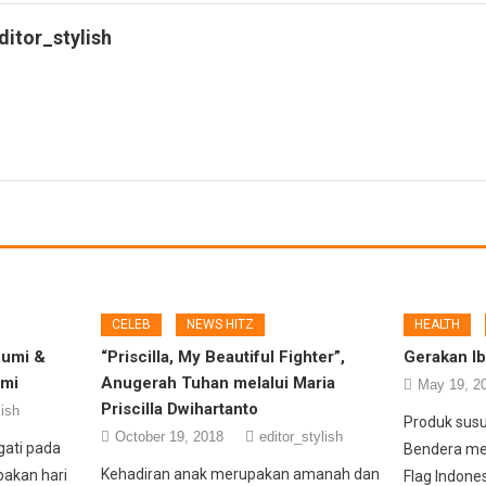
ditor_stylish
CELEB
NEWS HITZ
HEALTH
Bumi &
“Priscilla, My Beautiful Fighter”,
Gerakan I
omi
Anugerah Tuhan melalui Maria
May 19, 2
Priscilla Dwihartanto
lish
Produk sus
October 19, 2018
editor_stylish
gati pada
Bendera me
Kehadiran anak merupakan amanah dan
pakan hari
Flag Indone