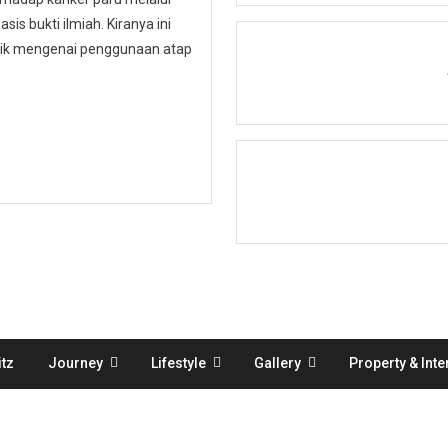
is bukti ilmiah. Kiranya ini
ublik mengenai penggunaan atap
tz
Journey
Lifestyle
Gallery
Property & Inte