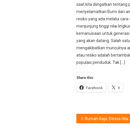
saat kita diingatkan tentang
menyelamatkan Bumi dari a
resiko yang ada melalui cara
menjunjung tinggi nilai lingk
kemanusiaan untuk generasi 
yang akan datang. Salah sat
mengakibatkan munculnya 
atau resiko adalah bertamb
populasi penduduk. Tak […]
Share this:
Facebook
X
Post
Rumah Rapi, Stress Hilang