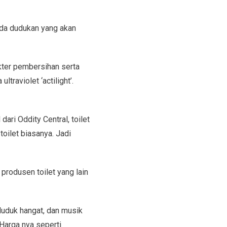
ada dudukan yang akan
akter pembersihan serta
ltraviolet ‘actilight’.
ari Oddity Central, toilet
toilet biasanya. Jadi
 produsen toilet yang lain
duduk hangat, dan musik
Harga nya seperti