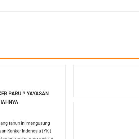
ER PARU ? YAYASAN
MIAHNYA
 yang tahun ini mengusung
n Kanker Indonesia (YKI)
hadap kanker paru melalui