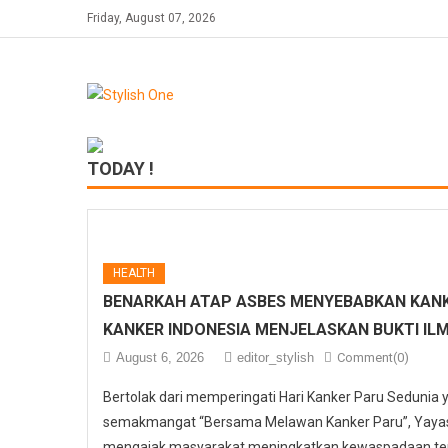
Skip
Friday, August 07, 2026
to
content
TODAY !
HEALTH
BENARKAH ATAP ASBES MENYEBABKAN KANK
KANKER INDONESIA MENJELASKAN BUKTI IL
August 6, 2026
editor_stylish
Comment(0)
Bertolak dari memperingati Hari Kanker Paru Sedunia
semakmangat “Bersama Melawan Kanker Paru”, Yayasa
mengajak masyarakat meningkatkan kewaspadaan ter