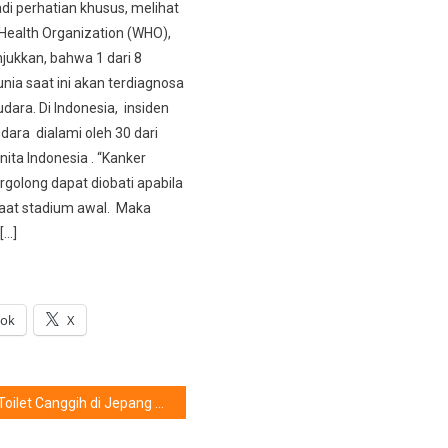
di perhatian khusus, melihat
Health Organization (WHO),
ukkan, bahwa 1 dari 8
nia saat ini akan terdiagnosa
dara. Di Indonesia, insiden
dara dialami oleh 30 dari
ita Indonesia . “Kanker
rgolong dapat diobati apabila
saat stadium awal. Maka
[…]
ook
X
Toilet Canggih di Jepang Harganya Ratusan Juta