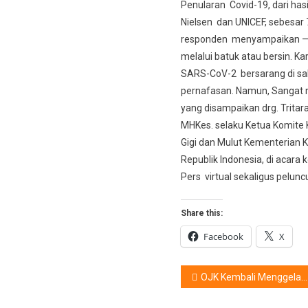
Penularan Covid-19, dari hasil
Nielsen dan UNICEF, sebesar
responden menyampaikan —
melalui batuk atau bersin. Ka
SARS-CoV-2 bersarang di sa
pernafasan. Namun, Sangat 
yang disampaikan drg. Tritara
MHKes. selaku Ketua Komite
Gigi dan Mulut Kementerian 
Republik Indonesia, di acara 
Pers virtual sekaligus pelunc
Share this:
Facebook
X
Post
OJK Kembali Menggelar Fintech Days
navigation