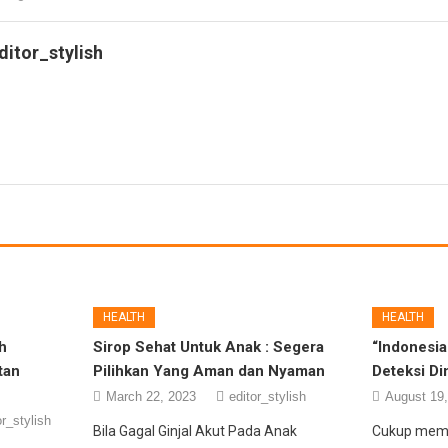
ditor_stylish
HEALTH
HEALTH
h
Sirop Sehat Untuk Anak : Segera
“Indonesia
tan
Pilihkan Yang Aman dan Nyaman
Deteksi Di
March 22, 2023
editor_stylish
August 19
or_stylish
Bila Gagal Ginjal Akut Pada Anak
Cukup memp