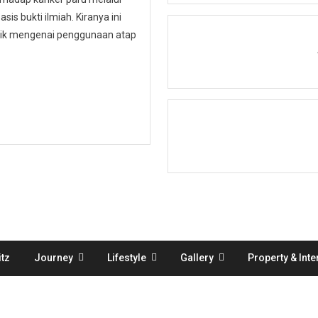
is bukti ilmiah. Kiranya ini
ublik mengenai penggunaan atap
tz
Journey
Lifestyle
Gallery
Property & Inte