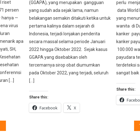
 riset
(GGAPA), yang merupakan gangguan
perlu menja
 71 persen
yang sudah ada sejak lama, namun
data World 
 hanya —
belakangan semakin ditakuti ketika untuk
yang menunj
rena virus
pertama kalinya dalam sejarah di
wanita di Du
luran
Indonesia, terjadi lonjakan penderita
kanker payu
menarik apa
secara massal selama periode Januari
kanker payu
yati, SH,
2022 hingga Oktober 2022. Sejak kasus
100.000 wan
 Kesehatan
GGAPA yang disebabkan oleh
payudara te
Kesehatan
tercemarnya sirop obat diumumkan
terdeteksi 
konferennsi
pada Oktober 2022, yang terjadi, seluruh
sangat baik 
uran […]
[…]
Share this:
Share this:
Faceb
Facebook
X