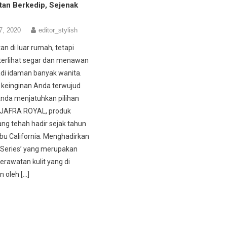
itan Berkedip, Sejenak
7, 2020
editor_stylish
an di luar rumah, tetapi
 terlihat segar dan menawan
di idaman banyak wanita.
 keinginan Anda terwujud
 Anda menjatuhkan pilihan
 JAFRA ROYAL, produk
ng tehah hadir sejak tahun
ibu California. Menghadirkan
 Series’ yang merupakan
erawatan kulit yang di
n oleh […]