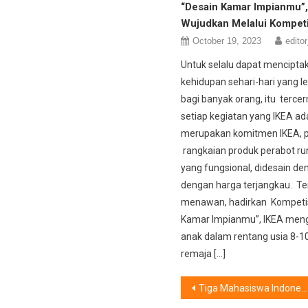
“Desain Kamar Impianmu”
Wujudkan Melalui Kompeti
October 19, 2023
editor
Untuk selalu dapat mencipta
kehidupan sehari-hari yang le
bagi banyak orang, itu terce
setiap kegiatan yang IKEA ada
merupakan komitmen IKEA, 
rangkaian produk perabot r
yang fungsional, didesain de
dengan harga terjangkau. Te
menawan, hadirkan Kompetis
Kamar Impianmu”, IKEA meng
anak dalam rentang usia 8-1
remaja […]
Post
Tiga Mahasiswa Indonesia Ikuti Petualangan Internasional