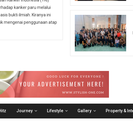
n Kanker Indonesia (YKI)
hadap kanker paru melalui
is bukti ilmiah. Kiranya ini
ublik mengenai penggunaan atap
itz
Journey
Lifestyle
Gallery
Property & Int