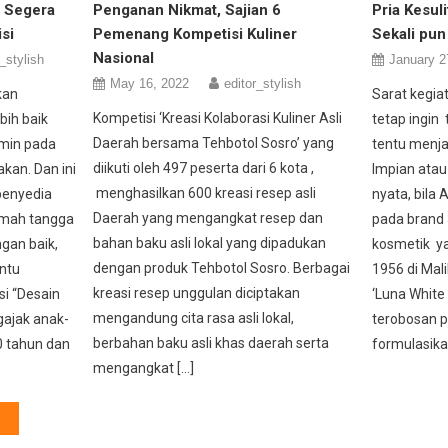
, Segera
Penganan Nikmat, Sajian 6
Pria Kesul
si
Pemenang Kompetisi Kuliner
Sekali pun
Nasional
_stylish
January 2
May 16, 2022
editor_stylish
kan
Sarat kegiat
Kompetisi ‘Kreasi Kolaborasi Kuliner Asli
bih baik
tetap ingin
Daerah bersama Tehbotol Sosro’ yang
rmin pada
tentu menja
diikuti oleh 497 peserta dari 6 kota ,
kan. Dan ini
Impian atau
menghasilkan 600 kreasi resep asli
penyedia
nyata, bila
Daerah yang mengangkat resep dan
umah tangga
pada brand
bahan baku asli lokal yang dipadukan
ngan baik,
kosmetik ya
dengan produk Tehbotol Sosro. Berbagai
ntu
1956 di Mal
kreasi resep unggulan diciptakan
i “Desain
‘Luna White
mengandung cita rasa asli lokal,
ajak anak-
terobosan p
berbahan baku asli khas daerah serta
0 tahun dan
formulasika
mengangkat […]