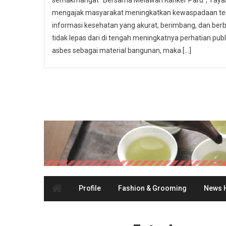
semakmangat “Bersama Melawan Kanker Paru”, Yayasa
mengajak masyarakat meningkatkan kewaspadaan ter
informasi kesehatan yang akurat, berimbang, dan berbas
tidak lepas dari di tengah meningkatnya perhatian p
asbes sebagai material bangunan, maka […]
Profile
Fashion & Grooming
News H