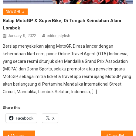
NEWS HITZ
Balap MotoGP & SuperBike, Di Tengah Keindahan Alam
Lombok
January 9, 2022
editor_stylish
Bersiap menyaksikan ajang MotoGP. Dirasa lancer dengan
keberadaan tiket.com, pionir Online Travel Agent (OTA) Indonesia,
yang secara resmi ditunjuk oleh Mandalika Grand Prix Association
(MGPA) dan Dorna Sports, selaku promotor atau penyelenggara
MotoGP, sebagai mitra ticket & travel app resmi ajang MotoGP yang
akan berlangsung di Pertamina Mandalika International Street
Circuit, Mandalika, Lombok Selatan, Indonesia, […]
Share this:
Facebook
X
Meisya Peduli Kesehatan Kulit Para Pengungsi
#CountMEin Bicara Uang dan Gaya Hidup