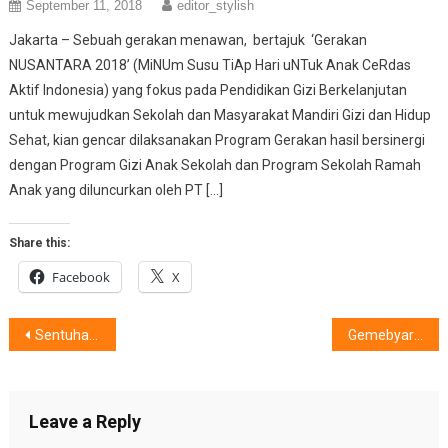
September 11, 2018
editor_stylish
Jakarta – Sebuah gerakan menawan, bertajuk ‘Gerakan
NUSANTARA 2018’ (MiNUm Susu TiAp Hari uNTuk Anak CeRdas
Aktif Indonesia) yang fokus pada Pendidikan Gizi Berkelanjutan
untuk mewujudkan Sekolah dan Masyarakat Mandiri Gizi dan Hidup
Sehat, kian gencar dilaksanakan Program Gerakan hasil bersinergi
dengan Program Gizi Anak Sekolah dan Program Sekolah Ramah
Anak yang diluncurkan oleh PT […]
Share this:
Facebook
X
Post
Sentuhan Jemari Chelsea, Mendunia
Gemebyar Bakso Merah Putih
navigation
Leave a Reply