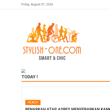
Skip
Friday, August 07, 2026
to
content
TODAY !
HEALTH
BENARKAH ATAP ASBES MENYEBABKAN KANK