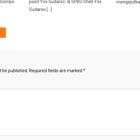
a Sompo
point Yos Sudarso. di SPBU Shell Yos
mengejutka
Sudarso […]
t be published.
Required fields are marked
*