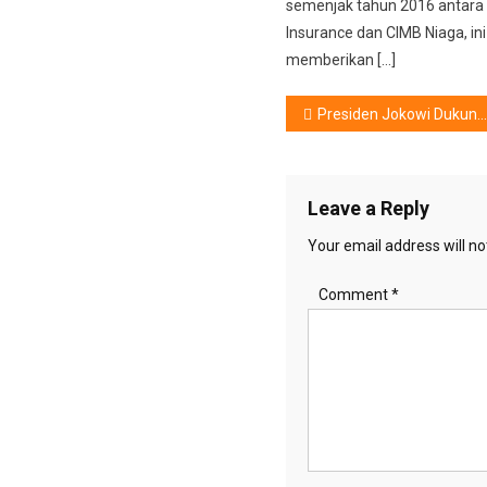
semenjak tahun 2016 antar
Insurance dan CIMB Niaga, ini
memberikan […]
Post
Presiden Jokowi Dukung Industri Fesyen Muslim Indonesia
navigation
Leave a Reply
Your email address will no
Comment
*