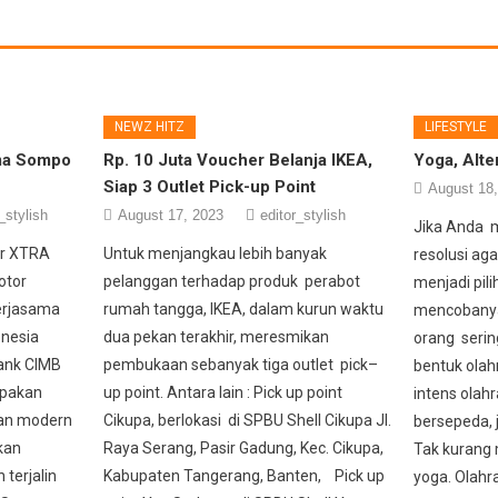
NEWZ HITZ
LIFESTYLE
ma Sompo
Rp. 10 Juta Voucher Belanja IKEA,
Yoga, Alt
Siap 3 Outlet Pick-up Point
August 18
_stylish
August 17, 2023
editor_stylish
Jika Anda 
or XTRA
Untuk menjangkau lebih banyak
resolusi aga
otor
pelanggan terhadap produk perabot
menjadi pil
kerjasama
rumah tangga, IKEA, dalam kurun waktu
mencobanya.
onesia
dua pekan terakhir, meresmikan
orang serin
ank CIMB
pembukaan sebanyak tiga outlet pick–
bentuk olahr
upakan
up point. Antara lain : Pick up point
intens olahra
dan modern
Cikupa, berlokasi di SPBU Shell Cikupa Jl.
bersepeda, 
kan
Raya Serang, Pasir Gadung, Kec. Cikupa,
Tak kurang 
 terjalin
Kabupaten Tangerang, Banten, Pick up
yoga. Olahr