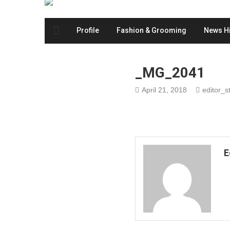
Profile
Fashion & Grooming
News Hi
_MG_2041
April 21, 2018
editor_st
E