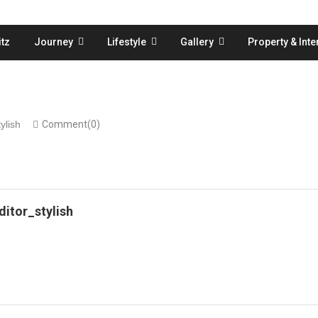
tz
Journey
Lifestyle
Gallery
Property & Inte
ylish
Comment(0)
ditor_stylish