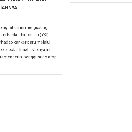
MIAHNYA
 yang tahun ini mengusung
n Kanker Indonesia (YKI)
hadap kanker paru melalui
is bukti ilmiah. Kiranya ini
ublik mengenai penggunaan atap